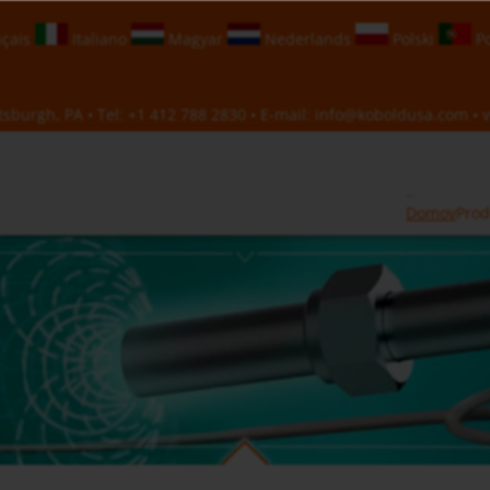
çais
Italiano
Magyar
Nederlands
Polski
Po
sburgh, PA • Tel:
+1 412 788 2830
• E-mail:
info@koboldusa.com
• v
Domov
Prod