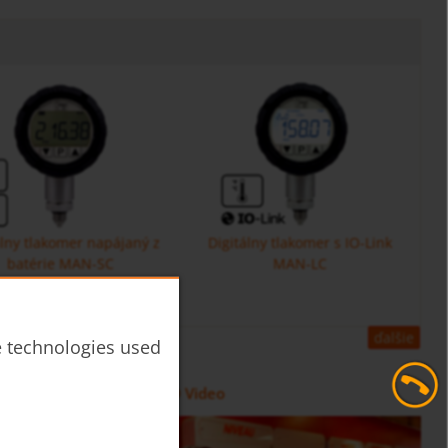
álny tlakomer napájaný z
Digitálny tlakomer s IO-Link
batérie MAN-SC
MAN-LC
ďalšie
he technologies used
oválnymi kolesami DOE
elektronika ZOK
Objemový prietokomer s
Sumarizačná a dávkovacia
KOBOLD Video