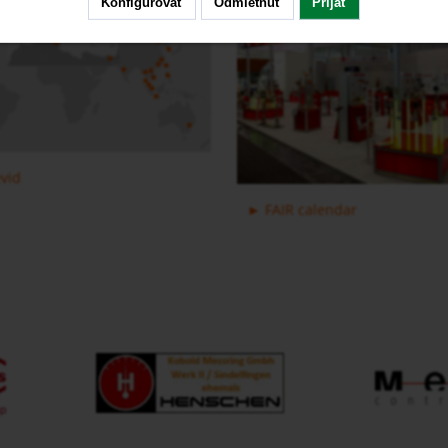
Konfigurovať
Odmietnuť
Prijať
prietokomer DUC
Regulátory prietoku REG
vid
Ultrazvukový príložný
FAIR calendar
Odporové teplomery MWD
prietokomer KEC
Tepelný hmotnostný