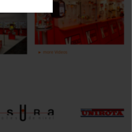
kvapaliny USR
PITe/UMF-2
more Videos
Rozdeľovacie ventily pre
Indukční prietokomer zásuvný