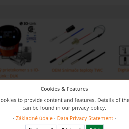
ý prietokomer s s IO-
Digit
OEM Snímače teploty TWC
Link : DUK
Cookies & Features
ookies to provide content and features. Details of t
MIK
oválnymi kolesami DON-H
Indukcný prietokomer s IO-Link :
Objemový prietokomer s
can be found in our privacy policy.
rldwide
Trade Fairs
·
Základné údaje
·
Data Privacy Statement
·