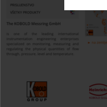
PRISLUENSTVO
VŠETKY PRODUKTY
The KOBOLD Messring GmbH
is one of the leading international
instrumentation engineering enterprises
na zemlje
specialized on monitoring, measuring and
regulating the physical quantities of flow
through, pressure, level and temperature.