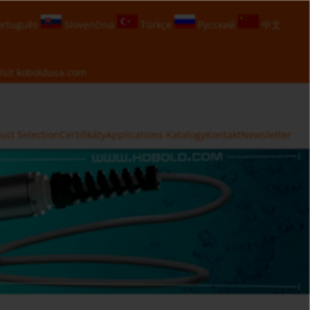
rtuguês
Slovenčina
Türkçe
Русский
中文
isit
koboldusa.com
uct Selection
Certifikáty
Applications
Katalogy
Kontakt
Newsletter