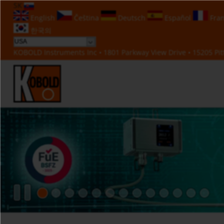
SK
English
Čeština
Deutsch
Español
Fran
한국의
KOBOLD Instruments Inc • 1801 Parkway View Drive • 15205 Pitt