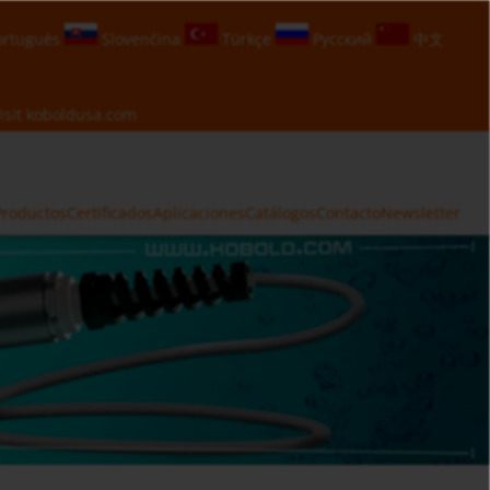
rtuguês
Slovenčina
Türkçe
Русский
中文
isit
koboldusa.com
Productos
Certificados
Aplicaciones
Catálogos
Contacto
Newsletter