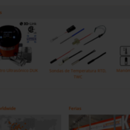
s
ro Ultrasónico DUK
Manóme
Sondas de Temperatura RTD,
TWC
con IO-Link MIK
Ovaladas DON-H
Caudalímetro Electromagnético
Caudalímetro de Ruedas
rldwide
Ferias