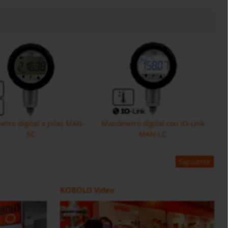
tro digital a pilas MAN-
Manómetro digital con IO-Link
SC
MAN-LC
Siguiente
Ovaladas DOE
Contador / Dosificador ZOK
Caudalímetro de Ruedas
KOBOLD Video