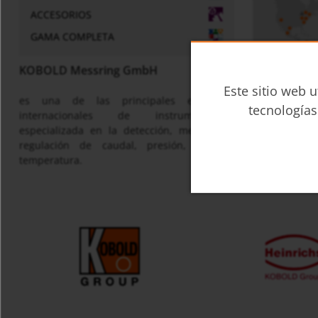
ACCESORIOS
GAMA COMPLETA
KOBOLD Messring GmbH
Este sitio web u
es una de las principales empresas
tecnologías
Mapa
internacionales de instrumentación
especializada en la detección, medición y
regulación de caudal, presión, nivel y
temperatura.