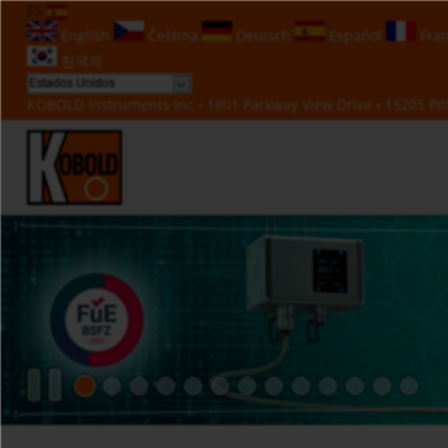
ES
English
Čeština
Deutsch
Español
Fran
한국의
KOBOLD Instruments Inc • 1801 Parkway View Drive • 15205 Pitt