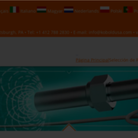
çais
Italiano
Magyar
Nederlands
Polski
Po
sburgh, PA • Tel:
+1 412 788 2830
• E-mail:
info@koboldusa.com
• v
Página Principal
Selección de 