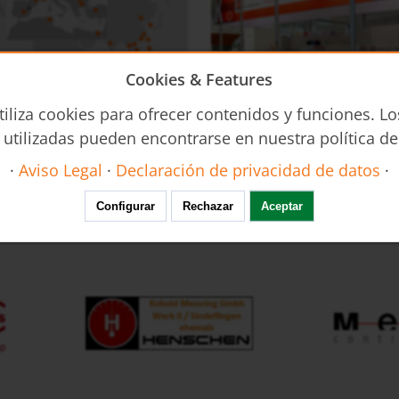
Cookies & Features
Invasivo DUC
Limitadores de Caudal REG
tiliza cookies para ofrecer contenidos y funciones. Lo
Caudalímetro Ultrasónico No
 utilizadas pueden encontrarse en nuestra política de
·
Aviso Legal
·
Declaración de privacidad de datos
·
Calendario Feria
Configurar
Rechazar
Aceptar
MWD
KEC
Sonda de Temperatura RTD,
Caudalímetro Másico Térmico