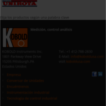
Elija los productos según una palabra clave
Medición, control análisis
KOBOLD Instruments Inc.
Tel.: +1 412-788-2830
1801 Parkway View Drive
E-Mail:
info@koboldusa.com
15205 Pittsburgh,PA
visit
koboldusa.com
Estados Unidos
Empresa
Conversor de Unidades
Encuéntrenos
Instrumentación industrial
Tecnología de control industrial