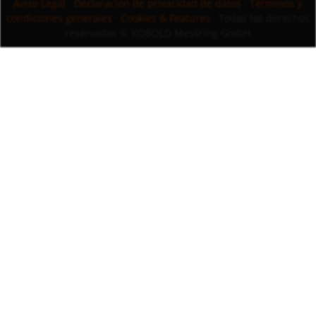
Aviso Legal
·
Declaración de privacidad de datos
·
Términos y
condiciones generales
·
Cookies & Features
· Todos los derechos
reservados
© KOBOLD Messring GmbH