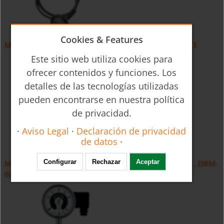
Cookies & Features
Manómetro con separador Clamp MAN-RF...DRM-613
Este sitio web utiliza cookies para
ofrecer contenidos y funciones. Los
detalles de las tecnologías utilizadas
pueden encontrarse en nuestra política
de privacidad.
·
Aviso Legal
·
Declaración de privacidad
de datos
·
Configurar
Rechazar
Aceptar
Manómetros para la industria del papel MAN-RF...M...DRM-
601