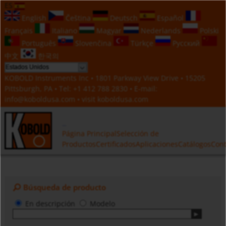
ES
English
Čeština
Deutsch
Español
Français
Italiano
Magyar
Nederlands
Polski
Português
Slovenčina
Türkçe
Русский
中文
한국의
KOBOLD Instruments Inc • 1801 Parkway View Drive • 15205
Pittsburgh, PA • Tel:
+1 412 788 2830
• E-mail:
info@koboldusa.com
• visit
koboldusa.com
Página Principal
Selección de
Productos
Certificados
Aplicaciones
Catálogos
Cont
Búsqueda de producto
En descripción
Modelo