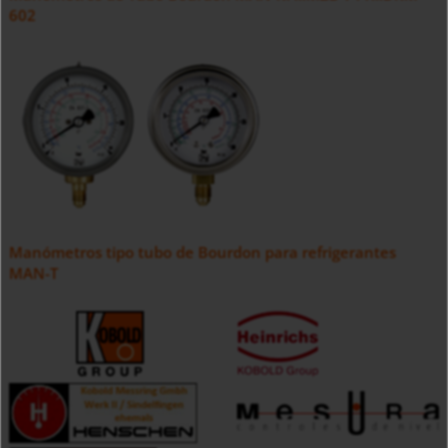
602
Manómetros tipo tubo de Bourdon para refrigerantes
MAN-T