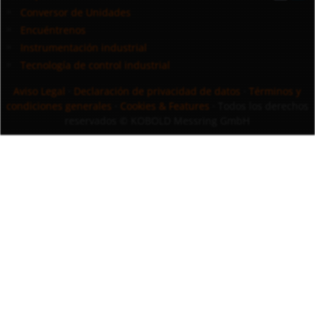
Conversor de Unidades
Encuéntrenos
Instrumentación industrial
Tecnología de control industrial
Aviso Legal
·
Declaración de privacidad de datos
·
Términos y
condiciones generales
·
Cookies & Features
· Todos los derechos
reservados
© KOBOLD Messring GmbH