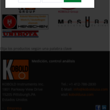
Elija los productos según una palabra clave
Medición, control análisis
KOBOLD Instruments Inc.
Tel.: +1 412-788-2830
1801 Parkway View Drive
E-Mail:
info@koboldusa.com
15205 Pittsburgh,PA
visit
koboldusa.com
Estados Unidos
Empresa