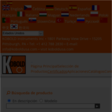
ES
English
Čeština
Deutsch
Español
Français
Italiano
Magyar
Nederlands
Polski
Português
Slovenčina
Türkçe
Русский
中文
한국의
KOBOLD Instruments Inc • 1801 Parkway View Drive • 15205
Pittsburgh, PA • Tel:
+1 412 788 2830
• E-mail:
info@koboldusa.com
• visit
koboldusa.com
Página Principal
Selección de
Productos
Certificados
Aplicaciones
Catálogos
Cont
Búsqueda de producto
En descripción
Modelo