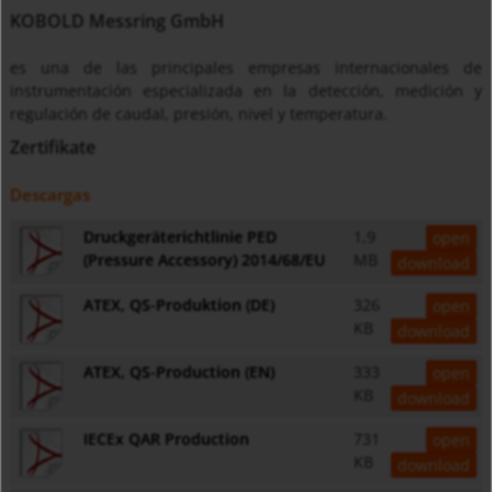
KOBOLD Messring GmbH
es una de las principales empresas internacionales de
instrumentación especializada en la detección, medición y
regulación de caudal, presión, nivel y temperatura.
Zertifikate
Descargas
Druckgeräterichtlinie PED
1,9
open
(Pressure Accessory) 2014/68/EU
MB
download
ATEX, QS-Produktion (DE)
326
open
KB
download
ATEX, QS-Production (EN)
333
open
KB
download
IECEx QAR Production
731
open
KB
download