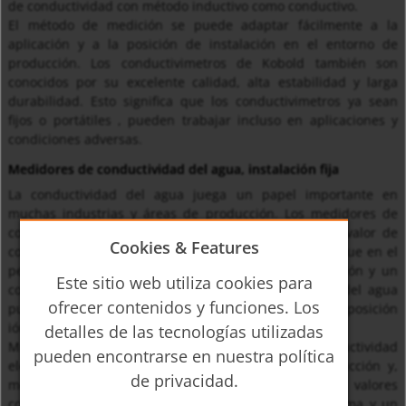
de conductividad con método inductivo como conductivo.
El método de medición se puede adaptar fácilmente a la
aplicación y a la posición de instalación en el entorno de
producción. Los conductivimetros de Kobold también son
conocidos por su excelente calidad, alta estabilidad y larga
durabilidad. Esto significa que los conductivimetros ya sean
fijos o portátiles , pueden trabajar incluso en aplicaciones y
condiciones adversas.
Medidores de conductividad del agua, instalación fija
La conductividad del agua juega un papel importante en
muchas industrias y áreas de producción. Los medidores de
conductividad permiten realizar comprobaciones del valor de
Cookies & Features
conductividad en línea en funcionamiento normal, lo que en el
peor de los casos requeriría una parada de producción y un
Este sitio web utiliza cookies para
control en el laboratorio. La conductividad eléctrica del agua
ofrecer contenidos y funciones. Los
puede utilizarse, en concreto, para comprobar la composición
iónica y la distribución uniforme de los constituyentes.
detalles de las tecnologías utilizadas
Muchas empresas utilizan los medidores de conductividad
pueden encontrarse en nuestra política
eléctrica del agua en sus propias plantas de producción y,
de privacidad.
mediante el control automático de los valores
correspondientes, consiguen una automatización óptima y un