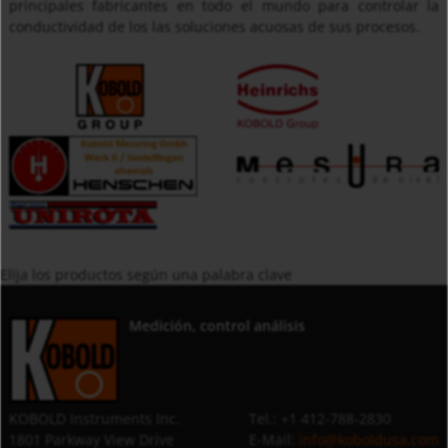
principales fabricantes en todo el mundo para controlar la
conductividad de los las soluciones acuosas de sus procesos.
Elija los productos según una palabra clave
Medición, control análisis
KOBOLD Instruments Inc.
Tel.: +1 412-788-2830
1801 Parkway View Drive
E-Mail:
info@koboldusa.com