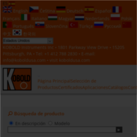
ES
English
Čeština
Deutsch
Español
Français
Italiano
Magyar
Nederlands
Polski
Português
Slovenčina
Türkçe
Русский
中文
한국의
KOBOLD Instruments Inc • 1801 Parkway View Drive • 15205
Pittsburgh, PA • Tel:
+1 412 788 2830
• E-mail:
info@koboldusa.com
• visit
koboldusa.com
Página Principal
Selección de
Productos
Certificados
Aplicaciones
Catálogos
Cont
Búsqueda de producto
En descripción
Modelo