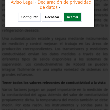
·
Aviso Legal
·
Declaración de privacidad
proceso de producción más rápido. La medición de
de datos
·
conductividad es muy importante, para asegurar la pureza del
agua en los circuitos de refrigeración. El agua desionizada
Configurar
Rechazar
Aceptar
usada en este caso no debe exceder los valores límite de
conductividad establecida, ya que de lo contrario, no existiría la
refrigeración deseada.
Una automatización estable y segura mediante instrumentos
de medición y control mejoran el trabajo en las áreas de
producción correspondientes. Los transmisores y medidores
conductividad envían los datos medidos a través de los
diferentes tipos de salida disponibles a los sistemas de
supervisión. Los conductivimetros de Kobold se pueden
integrar fácilmente en una amplia variedad de sistemas sin
grandes esfuerzos.
Tener todos los valores relevantes de conductividad a la vista
Varios factores juegan un papel importante en la medición de
la conductividad del agua. Además del valor de conductividad
propiamente dicha, la temperatura del medio también se debe
medir. Por esta razón, los instrumentos y sondas para la