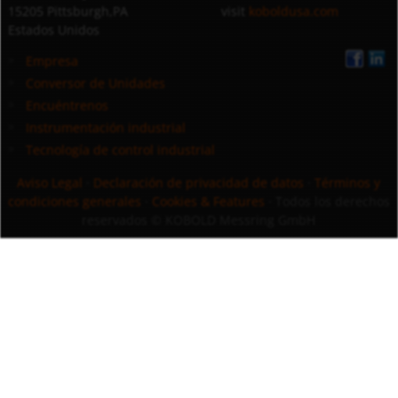
15205 Pittsburgh,PA
visit
koboldusa.com
Estados Unidos
Empresa
Conversor de Unidades
Encuéntrenos
Instrumentación industrial
Tecnología de control industrial
Aviso Legal
·
Declaración de privacidad de datos
·
Términos y
condiciones generales
·
Cookies & Features
· Todos los derechos
reservados
© KOBOLD Messring GmbH