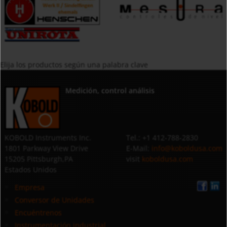
Elija los productos según una palabra clave
Medición, control análisis
KOBOLD Instruments Inc.
Tel.: +1 412-788-2830
1801 Parkway View Drive
E-Mail:
info@koboldusa.com
15205 Pittsburgh,PA
visit
koboldusa.com
Estados Unidos
Empresa
Conversor de Unidades
Encuéntrenos
Instrumentación industrial