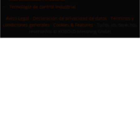
Tecnología de control industrial
Aviso Legal
·
Declaración de privacidad de datos
·
Términos y
condiciones generales
·
Cookies & Features
· Todos los derechos
reservados
© KOBOLD Messring GmbH