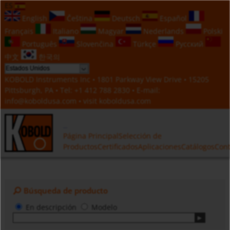
ES
English
Čeština
Deutsch
Español
Français
Italiano
Magyar
Nederlands
Polski
Português
Slovenčina
Türkçe
Русский
中文
한국의
KOBOLD Instruments Inc • 1801 Parkway View Drive • 15205
Pittsburgh, PA • Tel:
+1 412 788 2830
• E-mail:
info@koboldusa.com
• visit
koboldusa.com
Página Principal
Selección de
Productos
Certificados
Aplicaciones
Catálogos
Cont
Búsqueda de producto
En descripción
Modelo