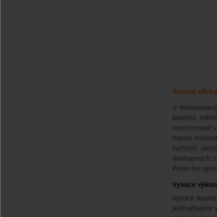
Senzor vlhko
V místnostec
kvalitní měř
monitorovat vl
mezní hodnoty
ručních senz
dostupných za
Proto lze opt
Vysoce výkonn
Vysoce kvalit
jednotlivými 