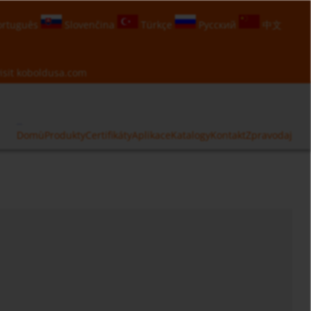
rtuguês
Slovenčina
Türkçe
Русский
中文
isit
koboldusa.com
Domù
Produkty
Certifikáty
Aplikace
Katalogy
Kontakt
Zpravodaj