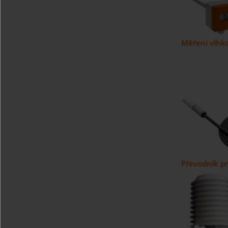
Měření vlhko
Převodník pr