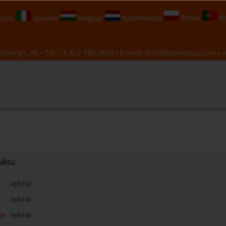
çais
Italiano
Magyar
Nederlands
Polski
Po
sburgh, PA • Tel:
+1 412 788 2830
• E-mail:
info@koboldusa.com
• v
uktu
vybrat
vybrat
ie
vybrat