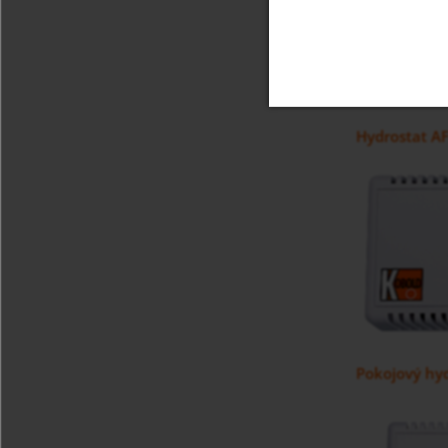
Hydrostat A
Pokojový hy