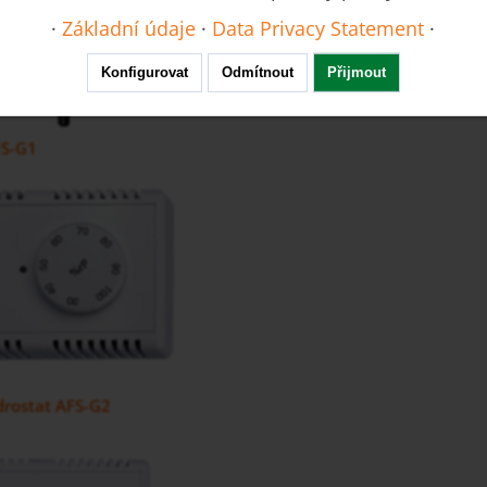
·
Základní údaje
·
Data Privacy Statement
·
Konfigurovat
Odmítnout
Přijmout
FS-G1
drostat AFS-G2