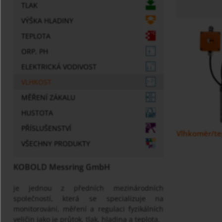
TLAK
VÝŠKA HLADINY
TEPLOTA
ORP, PH
ELEKTRICKÁ VODIVOST
VLHKOST
MĚŘENÍ ZÁKALU
HUSTOTA
PŘÍSLUŠENSTVÍ
Vlhkoměr/te
VŠECHNY PRODUKTY
KOBOLD Messring GmbH
je jednou z předních mezinárodních
společností, která se specializuje na
monitorování, měření a regulaci fyzikálních
veličin jako je průtok, tlak, hladina a teplota.