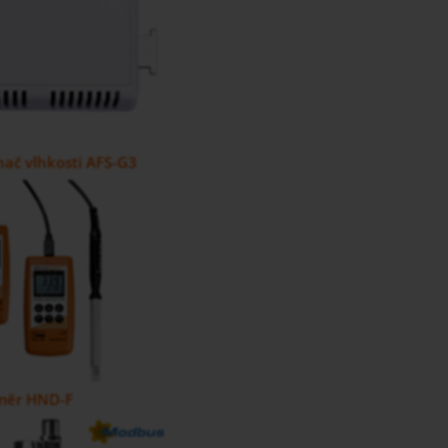
nač vlhkosti AFS-G3
měr HND-F