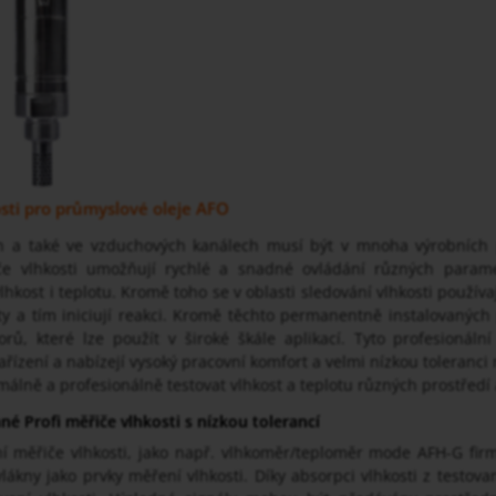
sti pro průmyslové oleje AFO
h a také ve vzduchových kanálech musí být v mnoha výrobních 
iče vlhkosti umožňují rychlé a snadné ovládání různých para
hkost i teplotu. Kromě toho se v oblasti sledování vlhkosti používaj
 a tím iniciují reakci. Kromě těchto permanentně instalovaných 
orů, které lze použít v široké škále aplikací. Tyto profesionál
řízení a nabízejí vysoký pracovní komfort a velmi nízkou toleranci
imálně a profesionálně testovat vlhkost a teplotu různých prostředí 
é Profi měřiče vlhkosti s nízkou tolerancí
ní měřiče vlhkosti, jako např. vlhkoměr/teploměr mode AFH-G fir
vlákny jako prvky měření vlhkosti. Díky absorpci vlhkosti z test