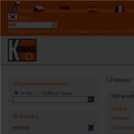
CS
English
Čeština
Deutsch
Español
Fran
한국의
KOBOLD Instruments Inc • 1801 Parkway View Drive • 15205 Pitt
Vlhkost
Vyhledávání produktu
in title
KOBOLD-Types
Filtr prod
Funkce
Produkty
Médium
Technolog
PRŮTOK