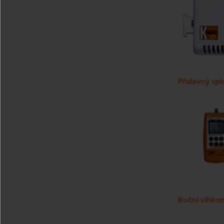
Přídavný spí
Ruční vlhko