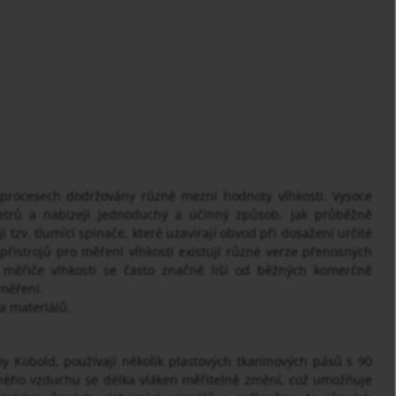
procesech dodržovány různé mezní hodnoty vlhkosti. Vysoce
metrů a nabízejí jednoduchý a účinný způsob, jak průběžně
í tzv. tlumící spínače, které uzavírají obvod při dosažení určité
přístrojů pro měření vlhkosti existují různé verze přenosných
ní měřiče vlhkosti se často značně liší od běžných komerčně
 měření.
a materiálů.
my Kobold, používají několik plastových tkaninových pásů s 90
ovaného vzduchu se délka vláken měřitelně změní, což umožňuje