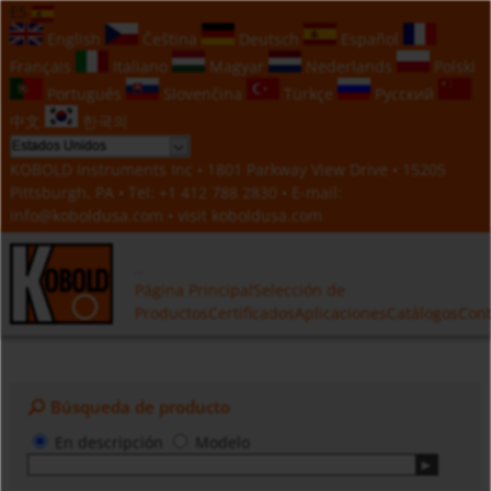
ES
English
Čeština
Deutsch
Español
Français
Italiano
Magyar
Nederlands
Polski
Português
Slovenčina
Türkçe
Русский
中文
한국의
KOBOLD Instruments Inc • 1801 Parkway View Drive • 15205
Pittsburgh, PA • Tel:
+1 412 788 2830
• E-mail:
info@koboldusa.com
• visit
koboldusa.com
Página Principal
Selección de
Productos
Certificados
Aplicaciones
Catálogos
Cont
Búsqueda de producto
En descripción
Modelo