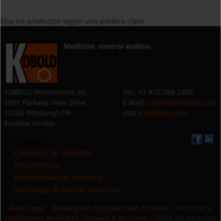
Elija los productos según una palabra clave
Medición, control análisis
KOBOLD Instruments Inc.
Tel.: +1 412-788-2830
1801 Parkway View Drive
E-Mail:
info@koboldusa.com
15205 Pittsburgh,PA
visit
koboldusa.com
Estados Unidos
Empresa
Conversor de Unidades
Encuéntrenos
Instrumentación industrial
Tecnología de control industrial
Aviso Legal
·
Declaración de privacidad de datos
·
Términos y
condiciones generales
·
Cookies & Features
· Todos los derechos