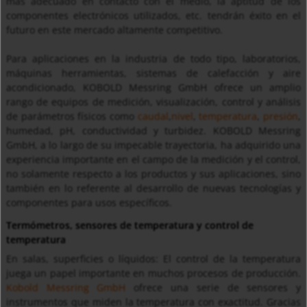
más adecuado en contacto con el medio, la aptitud de los
componentes electrónicos utilizados, etc. tendrán éxito en el
futuro en este mercado altamente competitivo.
Para aplicaciones en la industria de todo tipo, laboratorios,
máquinas herramientas, sistemas de calefacción y aire
acondicionado, KOBOLD Messring GmbH ofrece un amplio
rango de equipos de medición, visualización, control y análisis
de parámetros físicos como
caudal
,
nivel
,
temperatura
,
presión
,
humedad, pH, conductividad y turbidez. KOBOLD Messring
GmbH, a lo largo de su impecable trayectoria, ha adquirido una
experiencia importante en el campo de la medición y el control,
no solamente respecto a los productos y sus aplicaciones, sino
también en lo referente al desarrollo de nuevas tecnologías y
componentes para usos específicos.
Termómetros, sensores de temperatura y control de
temperatura
En salas, superficies o líquidos: El control de la temperatura
juega un papel importante en muchos procesos de producción.
Kobold Messring GmbH
ofrece una serie de sensores y
instrumentos que miden la temperatura con exactitud. Gracias