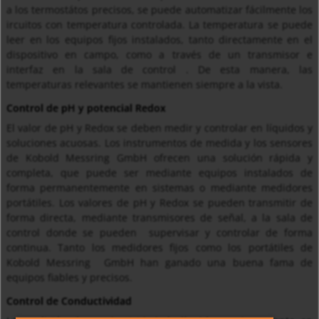
a los termostátos precisos, se puede automatizar fácilmente los
ircuitos con temperatura controlada. La temperatura se puede
leer en los equipos fijos instalados, tanto directamente en el
dispositivo en campo, como a través de un transmisor e
interfaz en la sala de control . De esta manera, las
temperaturas relevantes se mantienen siempre a la vista.
Control de pH y potencial Redox
El valor de pH y Redox se deben medir y controlar en líquidos y
soluciones acuosas. Los instrumentos de medida y los sensores
de Kobold Messring GmbH ofrecen una solución rápida y
completa, que puede ser mediante equipos instalados de
forma permanentemente en sistemas o mediante medidores
portátiles. Los valores de pH y Redox se pueden transmitir de
forma directa, mediante transmisores de señal, a la sala de
control donde se pueden supervisar y controlar de forma
continua. Tanto los medidores fijos como los portátiles de
Kobold Messring GmbH han ganado una buena fama de
equipos fiables y precisos.
Control de Conductividad