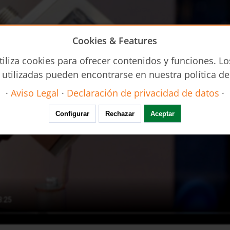
Cookies & Features
tiliza cookies para ofrecer contenidos y funciones. Lo
 utilizadas pueden encontrarse en nuestra política de
·
Aviso Legal
·
Declaración de privacidad de datos
·
Configurar
Rechazar
Aceptar