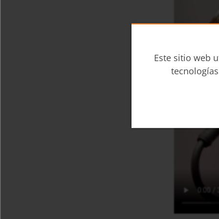
Este sitio web u
tecnologías