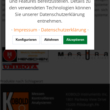
und Features bereitzustellen. Details zu
sowohl durch ihre einfache Integration in bestehende Systeme
den verwendeten Technologien können
als auch durch ihre geringen Messtoleranzen. So lassen sich
Sie unserer Datenschutzerklärung
diese Geräte optimal in die verschiedensten Industriesysteme
integrieren und vielfältig nutzen.
entnehmen.
·
Impressum
·
Datenschutzerklärung
·
Konfigurieren
Ablehnen
Akzeptieren
Produkte nach Schlagwort
Messen
KOBOLD Instruments Inc.
Kontrollieren
1801 Parkway View Drive
Analysieren
15205 Pittsburgh,PA
USA