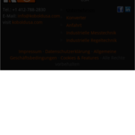
Tel.: +1 412-788-2830
Unternehmen
E-Mail:
info@koboldusa.com
Konverter
visit
koboldusa.com
Anfahrt
Industrielle Messtechnik
Industrielle Regeltechnik
Impressum
·
Datenschutzerklärung
·
Allgemeine
Geschäftsbedingungen
·
Cookies & Features
· Alle Rechte
vorbehalten