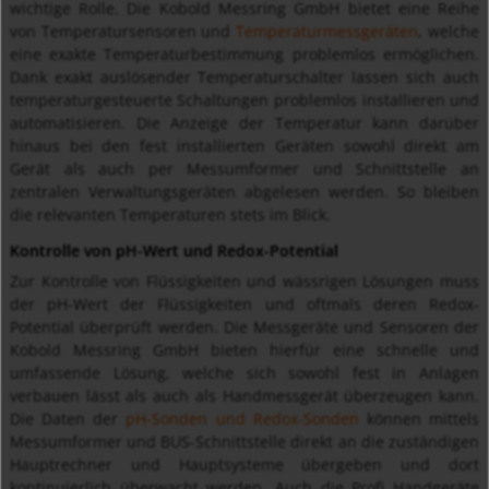
wichtige Rolle. Die Kobold Messring GmbH bietet eine Reihe
von Temperatursensoren und
Temperaturmessgeräten
, welche
eine exakte Temperaturbestimmung problemlos ermöglichen.
Dank exakt auslösender Temperaturschalter lassen sich auch
temperaturgesteuerte Schaltungen problemlos installieren und
automatisieren. Die Anzeige der Temperatur kann darüber
hinaus bei den fest installierten Geräten sowohl direkt am
Gerät als auch per Messumformer und Schnittstelle an
zentralen Verwaltungsgeräten abgelesen werden. So bleiben
die relevanten Temperaturen stets im Blick.
Kontrolle von pH-Wert und Redox-Potential
Zur Kontrolle von Flüssigkeiten und wässrigen Lösungen muss
der pH-Wert der Flüssigkeiten und oftmals deren Redox-
Potential überprüft werden. Die Messgeräte und Sensoren der
Kobold Messring GmbH bieten hierfür eine schnelle und
umfassende Lösung, welche sich sowohl fest in Anlagen
verbauen lässt als auch als Handmessgerät überzeugen kann.
Die Daten der
pH-Sonden und Redox-Sonden
können mittels
Messumformer und BUS-Schnittstelle direkt an die zuständigen
Hauptrechner und Hauptsysteme übergeben und dort
kontinuierlich überwacht werden. Auch die Profi Handgeräte