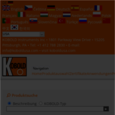
DE
English
Čeština
Deutsch
Español
Français
Italiano
Magyar
Nederlands
Polski
Português
Slovenčina
Türkçe
Русский
中文
한국의
KOBOLD Instruments Inc • 1801 Parkway View Drive • 15205
Pittsburgh, PA • Tel:
+1 412 788 2830
• E-mail:
info@koboldusa.com
• visit
koboldusa.com
Navigation
Home
Produktauswahl
Zertifikate
Anwendungen
P
Produktsuche
Beschreibung
KOBOLD-Typ