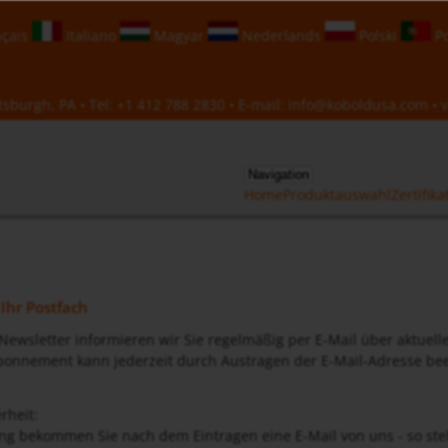
çais
Italiano
Magyar
Nederlands
Polski
Po
sburgh, PA • Tel:
+1 412 788 2830
• E-mail:
info@koboldusa.com
• v
Navigation
Home
Produktauswahl
Zertifika
 Ihr Postfach
ewsletter informieren wir Sie regelmäßig per E-Mail über aktuell
onnement kann jederzeit durch Austragen der E-Mail-Adresse been
rheit:
ng bekommen Sie nach dem Eintragen eine E-Mail von uns - so stell