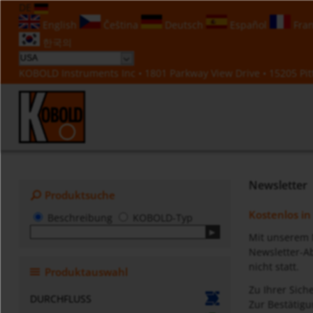
DE
English
Čeština
Deutsch
Español
Fran
한국의
KOBOLD Instruments Inc • 1801 Parkway View Drive • 15205 Pitt
Newsletter
Produktsuche
Kostenlos in
Beschreibung
KOBOLD-Typ
Mit unserem N
Newsletter-Ab
nicht statt.
Produktauswahl
Zu Ihrer Siche
DURCHFLUSS
Zur Bestätigu