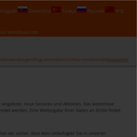
rtuguês
Slovenčina
Türkçe
Русский
中文
isit
koboldusa.com
te
Anwendungen
Programmübersicht
Karriere
Kontakt
Newsletter
e Angebote, neue Services und Aktionen. Das kostenlose
det werden. Eine Weitergabe Ihrer Daten an Dritte findet
en wir sicher, dass kein Unbefugter Sie in unseren