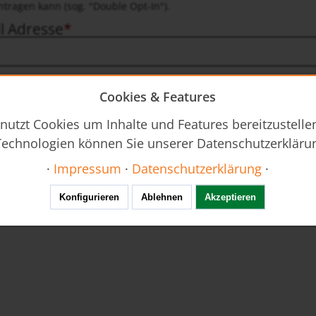
ntragen kann (sog. "Double Opt-In").
l Adresse
Cookies & Features
atenschutzerklärung akzeptiert
die
Allgemeine Geschäftsbedingungen
und die
Datenschutzerkläru
nutzt Cookies um Inhalte und Features bereitzustellen
hen Daten im Rahmen dieser Anmeldung zum Zwecke des Newsletter
echnologien können Sie unserer Datenschutzerkläru
·
Impressum
·
Datenschutzerklärung
·
Konfigurieren
Ablehnen
Akzeptieren