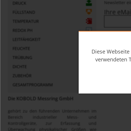
Newsletter ei
DRUCK
Ihre eMai
FÜLLSTAND
TEMPERATUR
REDOX PH
LEITFÄHIGKEIT
AGB und D
Ich habe 
FEUCHTE
Diese Webseite 
persönlic
TRÜBUNG
verwendeten T
DICHTE
ZUBEHÖR
GESAMTPROGRAMM
Die KOBOLD Messring GmbH
gehört zu den führenden Unternehmen im
Bereich industrieller Mess- und
Kontrollgeräte, zur Erfassung und
Überwachung physikalischer Größen wie