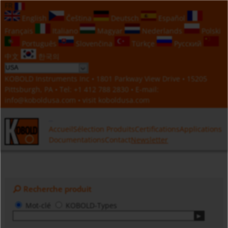
FR
English
Čeština
Deutsch
Español
Français
Italiano
Magyar
Nederlands
Polski
Português
Slovenčina
Türkçe
Русский
中文
한국의
KOBOLD Instruments Inc • 1801 Parkway View Drive • 15205
Pittsburgh, PA • Tel:
+1 412 788 2830
• E-mail:
info@koboldusa.com
• visit
koboldusa.com
Accueil
Sélection Produits
Certifications
Applications
Documentations
Contact
Newsletter
Recherche produit
Mot-clé
KOBOLD-Types