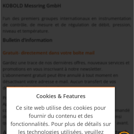
KOBOLD Messring GmbH
l'un des premiers groupes internationaux en instrumentation
de contrôle, de mesure et de régulation de débit, pression,
niveau et température.
Bulletin d’information
Gratuit- directement dans votre boîte mail
Gardez une trace de nos dernières offres, nouveaux services et
promotions en vous inscrivant à notre newsletter.
L'abonnement gratuit peut être annulé à tout moment en
désactivant votre adresse e-mail. Aucun transfert de vos
données à des tiers n'aura lieu.
Cookies & Features
Pour votre sécurité:
Après avoir envoyé ce formulaire, vous recevrez une
Ce site web utilise des cookies pour
confirmation de notre part, dans laquelle il vous sera demandé
fournir du contenu et des
de confirmer votre abonnement - nous nous assurons ainsi
qu'aucune personne non autorisée n’a pu vous abonner avant.
fonctionnalités. Pour plus de détails sur
Adresse mail pour l’envoi de la newsletter
les technologies utilisées, veuillez