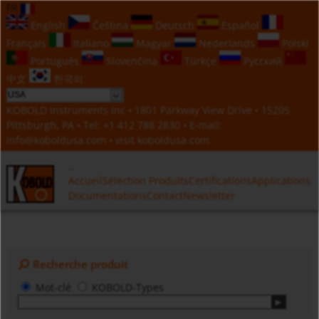
FR
English
Čeština
Deutsch
Español
Français
Italiano
Magyar
Nederlands
Polski
Português
Slovenčina
Türkçe
Русский
中文
한국의
KOBOLD Instruments Inc • 1801 Parkway View Drive • 15205
Pittsburgh, PA • Tel:
+1 412 788 2830
• E-mail:
info@koboldusa.com
• visit
koboldusa.com
Accueil
Sélection Produits
Certifications
Applications
Documentations
Contact
Newsletter
Recherche produit
Mot-clé
KOBOLD-Types