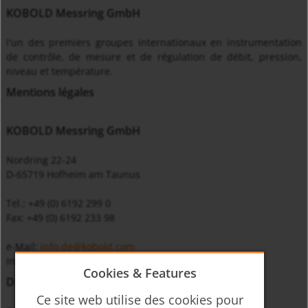
KOBOLD Messring GmbH
l'un des premiers groupes internationaux en instrumentation
de contrôle, de mesure et de régulation de débit, pression,
niveau et température.
Mentions légales
KOBOLD Messring GmbH
Nordring 22-24
D-65719 Hofheim am Taunus
Tel.: +49 (0) 6192 299 0
Fax: +49 (0) 6192 233 98
e-Mail:
info.de@kobold.com
Internet: www.kobold.com
Cookies & Features
Directeur general
Ce site web utilise des cookies pour