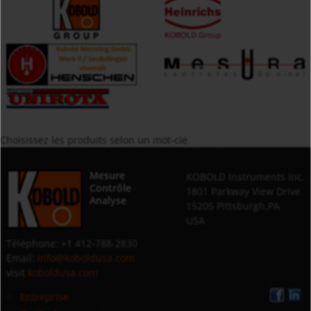
Choisissez les produits selon un mot-clé
Mesure
KOBOLD Instruments Inc.
Contrôle
1801 Parkway View Drive
Analyse
15205 Pittsburgh,PA
USA
Téléphone: +1 412-788-2830
Email:
info@koboldusa.com
visit
koboldusa.com
Entreprise