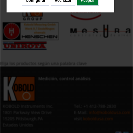
Configurar
Rechazar
Aceptar
Elija los productos según una palabra clave
Medición, control análisis
KOBOLD Instruments Inc.
Tel.: +1 412-788-2830
1801 Parkway View Drive
E-Mail:
info@koboldusa.com
15205 Pittsburgh,PA
visit
koboldusa.com
Estados Unidos