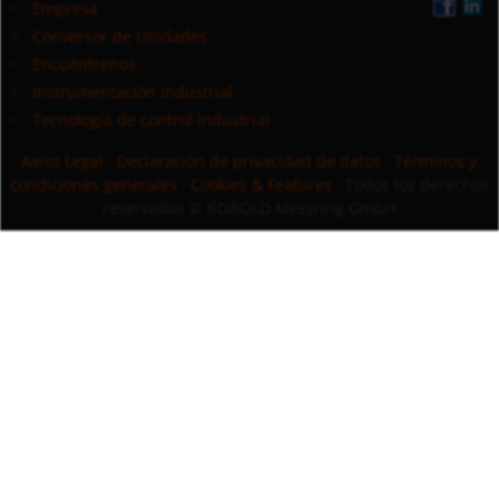
Empresa
Conversor de Unidades
Encuéntrenos
Instrumentación industrial
Tecnología de control industrial
Aviso Legal
·
Declaración de privacidad de datos
·
Términos y
condiciones generales
·
Cookies & Features
· Todos los derechos
reservados
© KOBOLD Messring GmbH