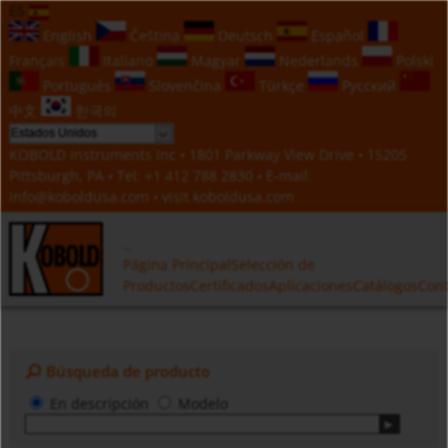
ES
English
Čeština
Deutsch
Español
Français
Italiano
Magyar
Nederlands
Polski
Português
Slovenčina
Türkçe
Русский
中文
한국의
KOBOLD Instruments Inc • 1801 Parkway View Drive • 15205
Pittsburgh, PA • Tel:
+1 412 788 2830
• E-mail:
info@koboldusa.com
• visit
koboldusa.com
Página Principal
Selección de
Productos
Certificados
Aplicaciones
Catálogos
Cont
Búsqueda de producto
En descripción
Modelo