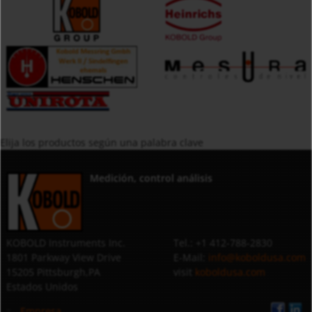
Elija los productos según una palabra clave
Medición, control análisis
KOBOLD Instruments Inc.
Tel.: +1 412-788-2830
1801 Parkway View Drive
E-Mail:
info@koboldusa.com
15205 Pittsburgh,PA
visit
koboldusa.com
Estados Unidos
Empresa