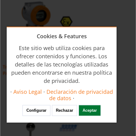
Cookies & Features
Este sitio web utiliza cookies para
ofrecer contenidos y funciones. Los
detalles de las tecnologías utilizadas
Transmisor de Presión con Separador de Membrana
pueden encontrarse en nuestra política
PAS-...N
de privacidad.
·
Aviso Legal
·
Declaración de privacidad
de datos
·
Configurar
Rechazar
Aceptar