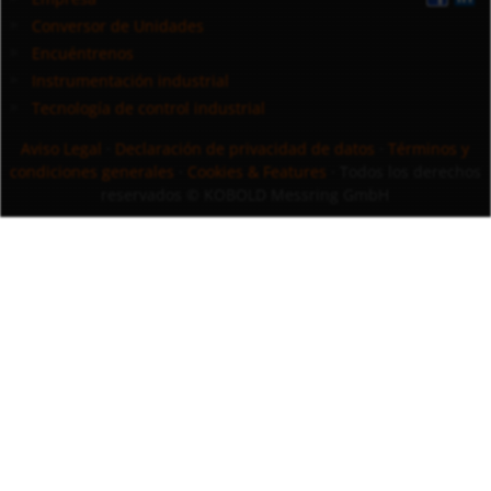
Conversor de Unidades
Encuéntrenos
Instrumentación industrial
Tecnología de control industrial
Aviso Legal
·
Declaración de privacidad de datos
·
Términos y
condiciones generales
·
Cookies & Features
· Todos los derechos
reservados
© KOBOLD Messring GmbH