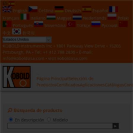
ES
English
Čeština
Deutsch
Español
Français
Italiano
Magyar
Nederlands
Polski
Português
Slovenčina
Türkçe
Русский
中文
한국의
KOBOLD Instruments Inc • 1801 Parkway View Drive • 15205
Pittsburgh, PA • Tel:
+1 412 788 2830
• E-mail:
info@koboldusa.com
• visit
koboldusa.com
Página Principal
Selección de
Productos
Certificados
Aplicaciones
Catálogos
Cont
Búsqueda de producto
En descripción
Modelo