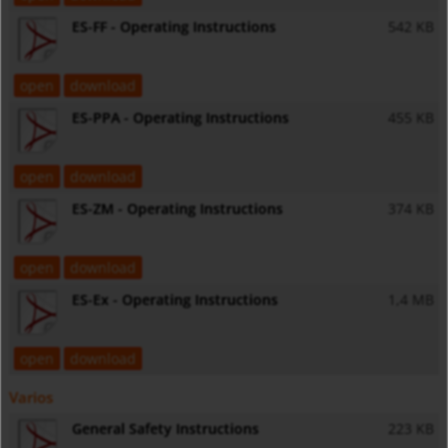
ES-FF - Operating Instructions
542 KB
open
download
ES-PPA - Operating Instructions
455 KB
open
download
ES-ZM - Operating Instructions
374 KB
open
download
ES-Ex - Operating Instructions
1,4 MB
open
download
Varios
General Safety Instructions
223 KB