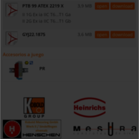
PTB 99 ATEX 2219 X
3,9 MB
open
download
II 1G Ex ia IIC T6...T1 Ga
II 2G Ex ia IIC T6...T1 Gb
GYJ22.1875
3,6 MB
open
download
Accesorios a juego
PR