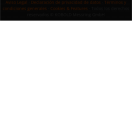
Aviso Legal
·
Declaración de privacidad de datos
·
Términos y
condiciones generales
·
Cookies & Features
· Todos los derechos
reservados
© KOBOLD Messring GmbH