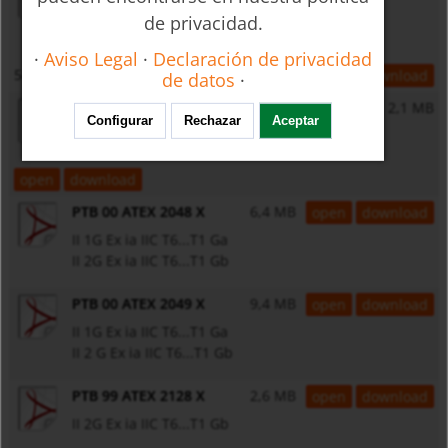
Electronic transmitter type ES, ES-PPA or ES-FF
de privacidad.
Ex ia IIC T6
·
Aviso Legal
·
Declaración de privacidad
587 KB
open
download
de datos
·
HMT21-4151X
2,1 MB
Configurar
Rechazar
Aceptar
Ignition Hazard Assessment
open
download
PTB 00 ATEX 2048 X
6,4 MB
open
download
II 1G Ex ia IIC T6...T1 Ga
II 2G Ex ia IIC T6...T1 Gb
PTB 00 ATEX 2049 X
9,4 MB
open
download
II 1G Ex ia IIC T6...T1 Ga
II 2 G Ex ia IIC T6...T1 Gb
PTB 99 ATEX 2128 X
2,6 MB
open
download
II 2G Ex ia IIC T6...T1 Gb