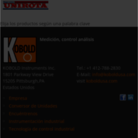
Elija los productos según una palabra clave
Medición, control análisis
KOBOLD Instruments Inc.
Tel.: +1 412-788-2830
1801 Parkway View Drive
E-Mail:
info@koboldusa.com
15205 Pittsburgh,PA
visit
koboldusa.com
Estados Unidos
Empresa
Conversor de Unidades
Encuéntrenos
Instrumentación industrial
Tecnología de control industrial