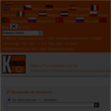
ES
English
Čeština
Deutsch
Español
Français
Italiano
Magyar
Nederlands
Polski
Português
Slovenčina
Türkçe
Русский
中文
한국의
KOBOLD Instruments Inc • 1801 Parkway View Drive • 15205
Pittsburgh, PA • Tel:
+1 412 788 2830
• E-mail:
info@koboldusa.com
• visit
koboldusa.com
Página Principal
Selección de
Productos
Certificados
Aplicaciones
Catálogos
Cont
Búsqueda de producto
En descripción
Modelo