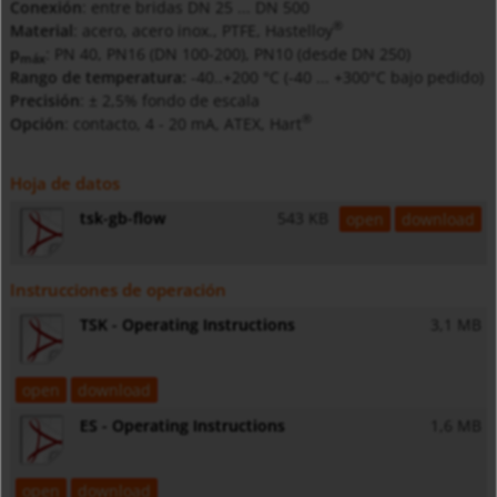
Conexión
: entre bridas DN 25 ... DN 500
®
Material
: acero, acero inox., PTFE, Hastelloy
p
: PN 40, PN16 (DN 100-200), PN10 (desde DN 250)
máx
Rango de temperatura:
-40..+200 °C (-40 ... +300°C bajo pedido)
Precisión
: ± 2,5% fondo de escala
®
Opción
: contacto, 4 - 20 mA, ATEX, Hart
Hoja de datos
tsk-gb-flow
543 KB
open
download
Instrucciones de operación
TSK - Operating Instructions
3,1 MB
open
download
ES - Operating Instructions
1,6 MB
open
download