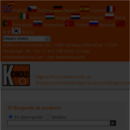
ES
English
Čeština
Deutsch
Español
Français
Italiano
Magyar
Nederlands
Polski
Português
Slovenčina
Türkçe
Русский
中文
한국의
KOBOLD Instruments Inc • 1801 Parkway View Drive • 15205
Pittsburgh, PA • Tel:
+1 412 788 2830
• E-mail:
info@koboldusa.com
• visit
koboldusa.com
Página Principal
Selección de
Productos
Certificados
Aplicaciones
Catálogos
Cont
Búsqueda de producto
En descripción
Modelo