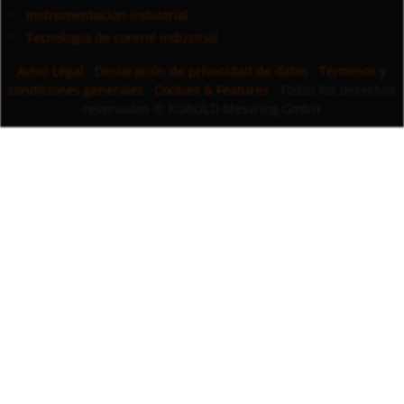
Instrumentación industrial
Tecnología de control industrial
Aviso Legal
·
Declaración de privacidad de datos
·
Términos y
condiciones generales
·
Cookies & Features
· Todos los derechos
reservados
© KOBOLD Messring GmbH