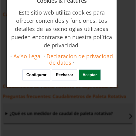
Cookies & Features
Este sitio web utiliza cookies para
Caudalímetro de Paleta Rotativa DRG
ofrecer contenidos y funciones. Los
detalles de las tecnologías utilizadas
pueden encontrarse en nuestra política
de privacidad.
·
Aviso Legal
·
Declaración de privacidad
de datos
·
Configurar
Rechazar
Aceptar
Caudalímetro de Paleta Rotativa de bajo Caudal DTK
Preguntas frecuentes: Caudalímetros de Paleta Rotativa
¿Qué es un medidor de caudal de paleta rotativa?