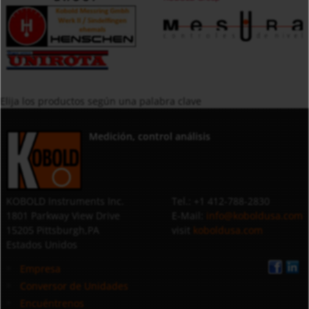
Elija los productos según una palabra clave
Medición, control análisis
KOBOLD Instruments Inc.
Tel.: +1 412-788-2830
1801 Parkway View Drive
E-Mail:
info@koboldusa.com
15205 Pittsburgh,PA
visit
koboldusa.com
Estados Unidos
Empresa
Conversor de Unidades
Encuéntrenos