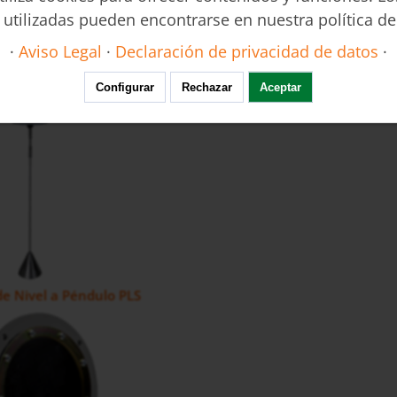
 utilizadas pueden encontrarse en nuestra política de
·
Aviso Legal
·
Declaración de privacidad de datos
·
de Nivel Vibratorio NVI
Configurar
Rechazar
Aceptar
de Nivel a Péndulo PLS