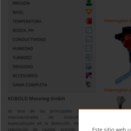
PRESIÓN
NIVEL
Interruptor 
TEMPERATURA
REDOX, PH
CONDUCTIVIDAD
HUMEDAD
TURBIDEZ
DENSIDAD
ACCESORIOS
GAMA COMPLETA
Interruptor 
KOBOLD Messring GmbH
es una de las principales empresas
internacionales de instrumentación
especializada en la detección, medición y
Este sitio web u
regulación de caudal, presión, nivel y