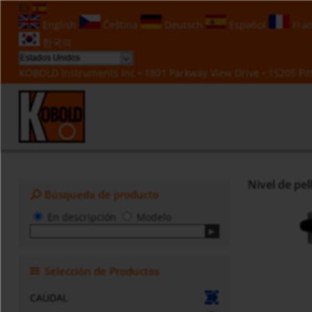
ES
English
Čeština
Deutsch
Español
Fran
한국의
KOBOLD Instruments Inc • 1801 Parkway View Drive • 15205 Pitt
Nivel de pel
Búsqueda de producto
En descripción
Modelo
Selección de Productos
CAUDAL