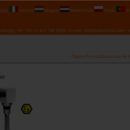
çais
Italiano
Magyar
Nederlands
Polski
Po
sburgh, PA • Tel:
+1 412 788 2830
• E-mail:
info@koboldusa.com
• v
Página Principal
Selección de 
let