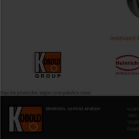
Interruptor
Elija los productos según una palabra clave
Medición, control análisis
KOBOL
1801 
15205
Estad