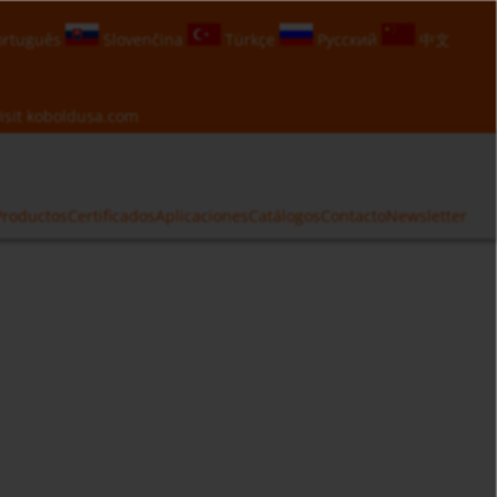
rtuguês
Slovenčina
Türkçe
Русский
中文
isit
koboldusa.com
Productos
Certificados
Aplicaciones
Catálogos
Contacto
Newsletter