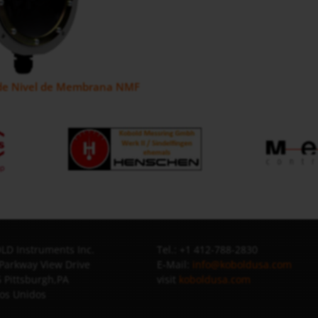
 de Nivel de Membrana NMF
D Instruments Inc.
Tel.: +1 412-788-2830
Parkway View Drive
E-Mail:
info@koboldusa.com
 Pittsburgh,PA
visit
koboldusa.com
os Unidos