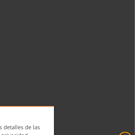
s detalles de las