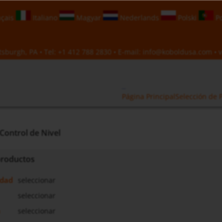
çais
Italiano
Magyar
Nederlands
Polski
Po
sburgh, PA • Tel:
+1 412 788 2830
• E-mail:
info@koboldusa.com
• v
Página Principal
Selección de 
Control de Nivel
 productos
idad
seleccionar
seleccionar
a
seleccionar