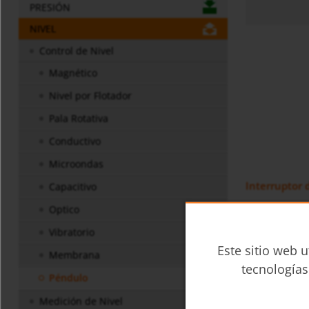
PRESIÓN
NIVEL
Control de Nivel
Magnético
Nivel por Flotador
Pala Rotativa
Conductivo
Microondas
Interruptor 
Capacitivo
Optico
Vibratorio
Este sitio web u
Membrana
tecnologías
Péndulo
Medición de Nivel