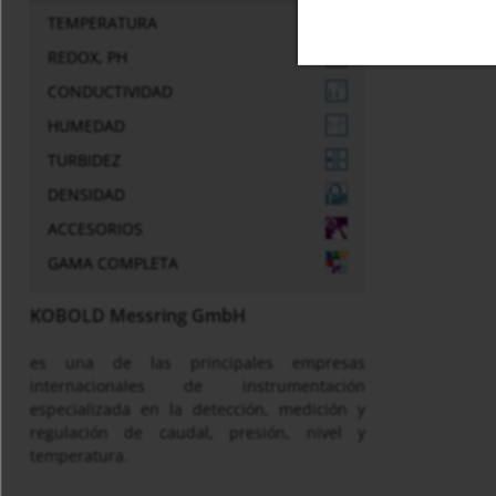
TEMPERATURA
REDOX, PH
CONDUCTIVIDAD
HUMEDAD
TURBIDEZ
DENSIDAD
ACCESORIOS
GAMA COMPLETA
KOBOLD Messring GmbH
es una de las principales empresas
internacionales de instrumentación
especializada en la detección, medición y
regulación de caudal, presión, nivel y
temperatura.