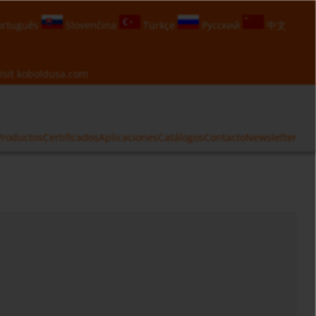
rtuguês
Slovenčina
Türkçe
Русский
中文
isit
koboldusa.com
Productos
Certificados
Aplicaciones
Catálogos
Contacto
Newsletter