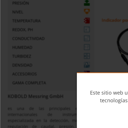
PRESIÓN
NIVEL
Indicador po
TEMPERATURA
REDOX, PH
CONDUCTIVIDAD
HUMEDAD
TURBIDEZ
DENSIDAD
ACCESORIOS
GAMA COMPLETA
Medidor por
Este sitio web u
KOBOLD Messring GmbH
tecnologías
es una de las principales empresas
internacionales de instrumentación
especializada en la detección, medición y
regulación de caudal, presión, nivel y