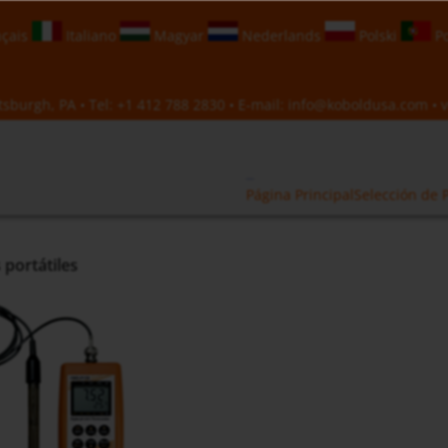
çais
Italiano
Magyar
Nederlands
Polski
Po
sburgh, PA • Tel:
+1 412 788 2830
• E-mail:
info@koboldusa.com
• v
Página Principal
Selección de 
 portátiles