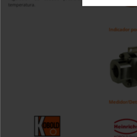
temperatura.
Indicador p
Medidor/Dete