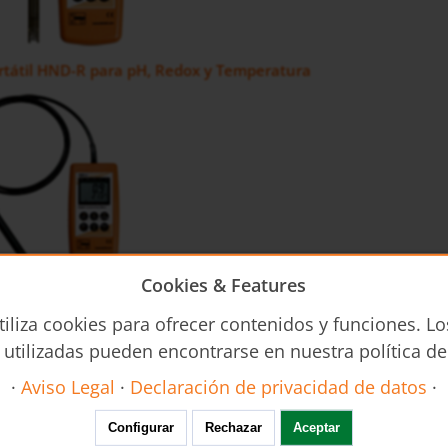
rtátil HND-R para pH, Redox y Temperatura
Cookies & Features
tátil de Conductividad HND-C
tiliza cookies para ofrecer contenidos y funciones. Lo
 utilizadas pueden encontrarse en nuestra política de
·
Aviso Legal
·
Declaración de privacidad de datos
·
Configurar
Rechazar
Aceptar