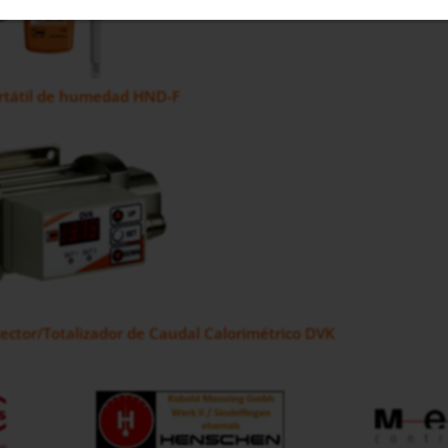
ortátil de humedad HND-F
ctor/Totalizador de Caudal Calorimétrico DVK