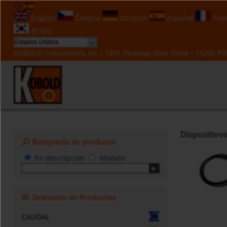
ES
English
Čeština
Deutsch
Español
Fran
한국의
KOBOLD Instruments Inc • 1801 Parkway View Drive • 15205 Pitt
Dispositivos
Búsqueda de producto
En descripción
Modelo
Selección de Productos
CAUDAL