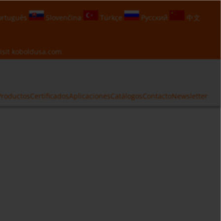
rtuguês
Slovenčina
Türkçe
Русский
中文
isit
koboldusa.com
Productos
Certificados
Aplicaciones
Catálogos
Contacto
Newsletter