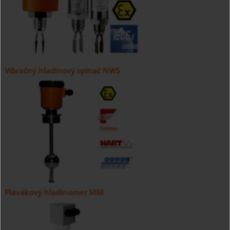
Vibračný hladinový spínač NWS
Plavákový hladinomer MM