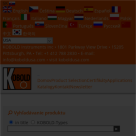
SK
English
Čeština
Deutsch
Español
Français
Italiano
Magyar
Nederlands
Polski
Português
Slovenčina
Türkçe
Русский
中文
한국의
KOBOLD Instruments Inc • 1801 Parkway View Drive • 15205
Pittsburgh, PA • Tel:
+1 412 788 2830
• E-mail:
info@koboldusa.com
• visit
koboldusa.com
Domov
Product Selection
Certifikáty
Applications
Katalogy
Kontakt
Newsletter
Vyhľadávanie produktu
in title
KOBOLD-Types