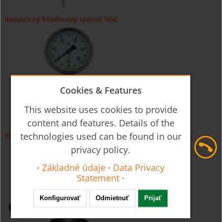
Kapacitný hladinový spínač NSC
Cookies & Features
This website uses cookies to provide
content and features. Details of the
technologies used can be found in our
Tlakomer s membránovým odděľovačom MAN-RF...D
privacy policy.
·
Základné údaje
·
Data Privacy
Statement
·
Konfigurovať
Odmietnuť
Prijať