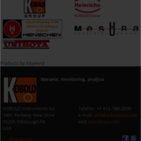
Products by Keyword
Meranie, monitoring, analýza
KOBOLD Instruments Inc.
Telefón: +1 412-788-2830
1801 Parkway View Drive
e-mail:
info@koboldusa.com
15205 Pittsburgh,PA
visit
koboldusa.com
USA
Spoločnost