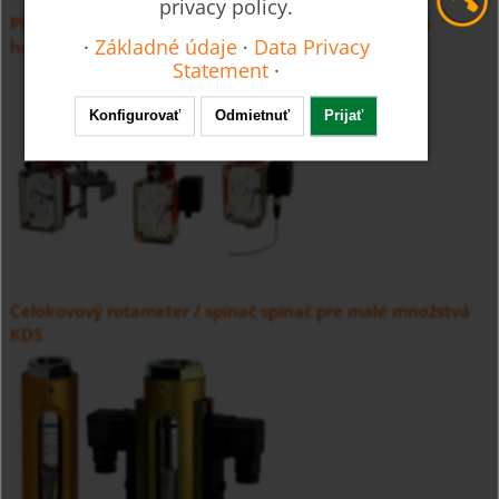
privacy policy.
Plavákový prietokomer na monitorovanie plynových
·
Základné údaje
·
Data Privacy
horákov UTS
Statement
·
Konfigurovať
Odmietnuť
Prijať
Celokovový rotameter / spínač spínač pre malé množstvá
KDS