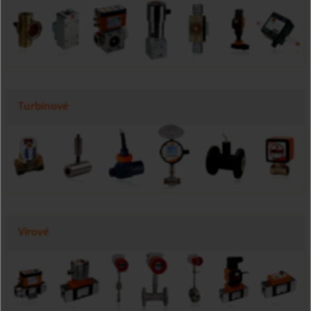
Turbínové
Vírové