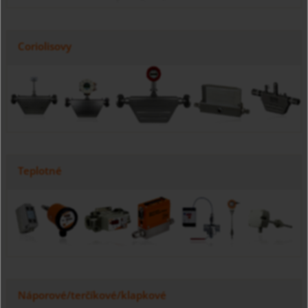
Coriolisovy
Teplotné
Náporové/terčíkové/klapkové