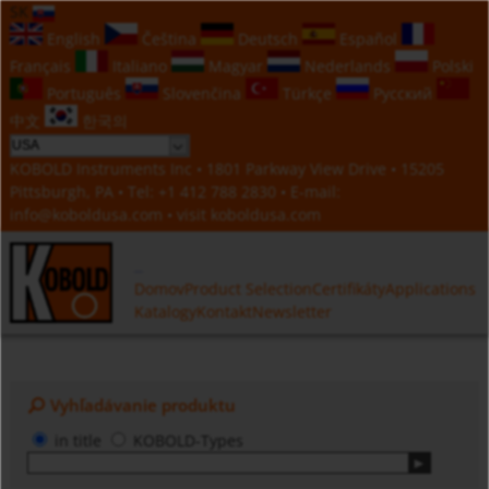
SK
English
Čeština
Deutsch
Español
Français
Italiano
Magyar
Nederlands
Polski
Português
Slovenčina
Türkçe
Русский
中文
한국의
KOBOLD Instruments Inc • 1801 Parkway View Drive • 15205
Pittsburgh, PA • Tel:
+1 412 788 2830
• E-mail:
info@koboldusa.com
• visit
koboldusa.com
Domov
Product Selection
Certifikáty
Applications
Katalogy
Kontakt
Newsletter
Vyhľadávanie produktu
in title
KOBOLD-Types