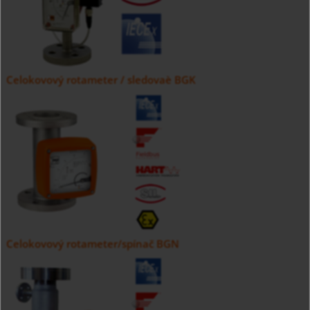
Celokovový rotameter / sledovaè BGK
Celokovový rotameter/spínač BGN