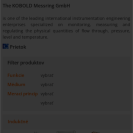
The KOBOLD Messring GmbH
is one of the leading international instrumentation engineering
enterprises specialized on monitoring, measuring and
regulating the physical quantities of flow through, pressure,
level and temperature.
Prietok
Filter produktov
Funkcie
vybrať
Médium
vybrať
Merací princíp
vybrať
vybrať
Indukčné