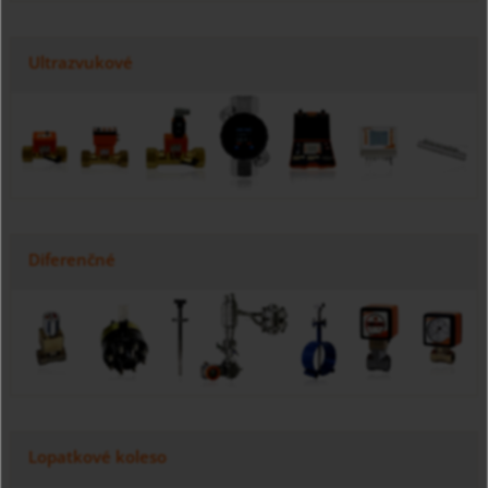
Ultrazvukové
Diferenčné
Lopatkové koleso