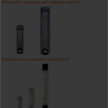
Rotameter - plastový - pre malé prietoky KSV
Rotameter na minimálne prietoky KFR