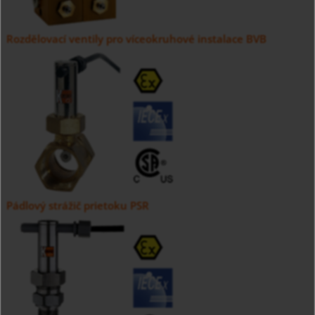
Rozdělovací ventily pro víceokruhové instalace BVB
Pádlový strážič prietoku PSR