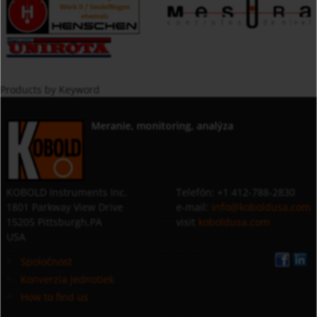
Products by Keyword
Meranie, monitoring, analýza
KOBOLD Instruments Inc.
Telefón: +1 412-788-2830
1801 Parkway View Drive
e-mail:
info@koboldusa.com
15205 Pittsburgh,PA
visit
koboldusa.com
USA
Spoločnost
Konverzia Jednotiek
How to find us