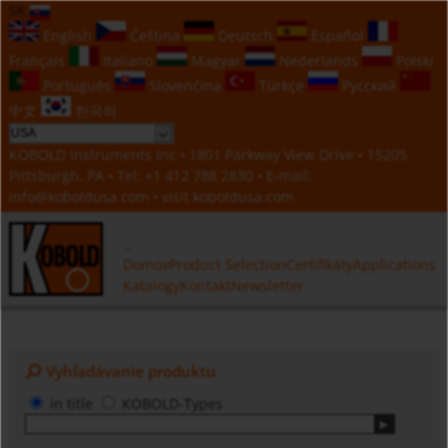
SK
English
Čeština
Deutsch
Español
Français
Italiano
Magyar
Nederlands
Polski
Português
Slovenčina
Türkçe
Русский
中文
한국의
KOBOLD Instruments Inc • 1801 Parkway View Drive • 15205
Pittsburgh, PA • Tel:
+1 412 788 2830
• E-mail:
info@koboldusa.com
• visit
koboldusa.com
Domov
Product Selection
Certifikáty
Applications
Katalogy
Kontakt
Newsletter
Vyhľadávanie produktu
in title
KOBOLD-Types