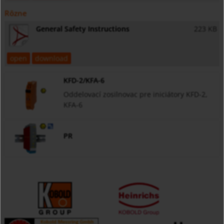
Rôzne
General Safety Instructions
223 KB
open
download
KFD-2/KFA-6
Oddelovací zosilnovac pre iniciátory KFD-2,
KFA-6
PR