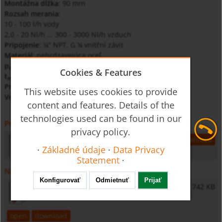
Montážna dĺžka
: 90 mm
Rozsah merania:
10 - 100 l/h vody
2,0 - 20 Nl/h ... 300 - 3000 Nl/h vzduch
Pripojenie
: ¼" NPT, G ¼ vnitřní závit
Materiál
: nehrdzavejúca oceľ
p
: 16 bar
max
Cookies & Features
t
: 100 °C
max
Presnosť
: ± 3% qG = 50%
This website uses cookies to provide
Voliteľné
: kontakty, diferenèný tlakový regulátor
content and features. Details of the
technologies used can be found in our
Prospekt
privacy policy.
kdf-kdg-9-cs-prutok
772 KB
open
download
·
Základné údaje
·
Data Privacy
Statement
·
Návod na obsluhu
Konfigurovať
Odmietnuť
Prijať
KDF-9/KDG-9 - Operating Instructions
742 KB
open
download