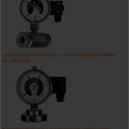
Celonerezový manometer s in-line oddeľovačom MAN-
RF...DRM-502