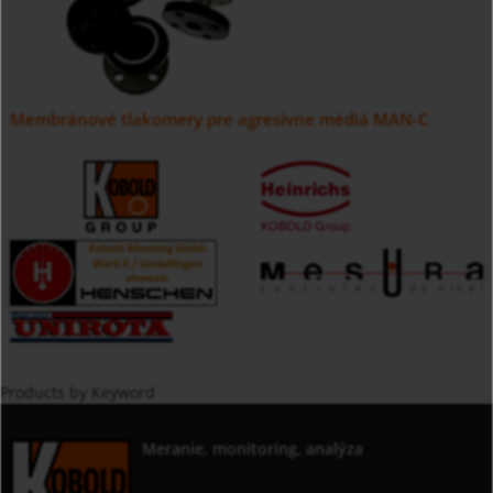
Membránové tlakomery pre agresívne médiá MAN-C
Products by Keyword
Meranie, monitoring, analýza