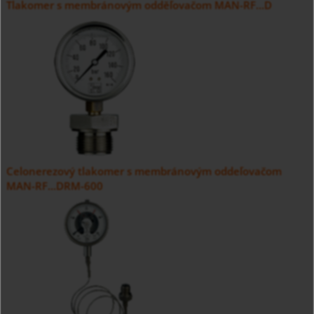
Tlakomer s membránovým odděľovačom MAN-RF...D
Celonerezový tlakomer s membránovým oddeľovačom
MAN-RF...DRM-600