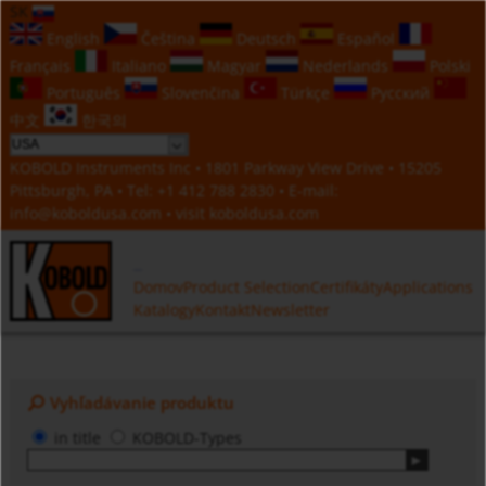
SK
English
Čeština
Deutsch
Español
Français
Italiano
Magyar
Nederlands
Polski
Português
Slovenčina
Türkçe
Русский
中文
한국의
KOBOLD Instruments Inc • 1801 Parkway View Drive • 15205
Pittsburgh, PA • Tel:
+1 412 788 2830
• E-mail:
info@koboldusa.com
• visit
koboldusa.com
Domov
Product Selection
Certifikáty
Applications
Katalogy
Kontakt
Newsletter
Vyhľadávanie produktu
in title
KOBOLD-Types