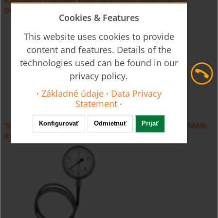
Kontaktný tlakomer s membránovým oddeľovačom
DIN11851 MAN-RF...M21...DRM-602
Cookies & Features
This website uses cookies to provide
content and features. Details of the
technologies used can be found in our
privacy policy.
·
Základné údaje
·
Data Privacy
Statement
·
Konfigurovať
Odmietnuť
Prijať
Tlakomer s membránovým oddeľovačom DIN 11851 MAN-
RF...DRM-603