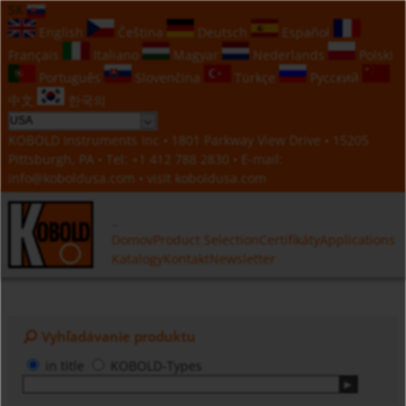
SK
English
Čeština
Deutsch
Español
Français
Italiano
Magyar
Nederlands
Polski
Português
Slovenčina
Türkçe
Русский
中文
한국의
KOBOLD Instruments Inc • 1801 Parkway View Drive • 15205
Pittsburgh, PA • Tel:
+1 412 788 2830
• E-mail:
info@koboldusa.com
• visit
koboldusa.com
Domov
Product Selection
Certifikáty
Applications
Katalogy
Kontakt
Newsletter
Vyhľadávanie produktu
in title
KOBOLD-Types