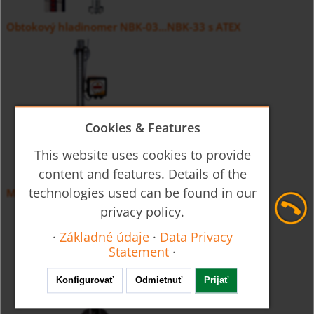
Obtokový hladinomer NBK-03...NBK-33 s ATEX
Cookies & Features
This website uses cookies to provide
content and features. Details of the
technologies used can be found in our
Mini obtokový indikátor hladiny NBK-M
privacy policy.
·
Základné údaje
·
Data Privacy
Statement
·
Konfigurovať
Odmietnuť
Prijať