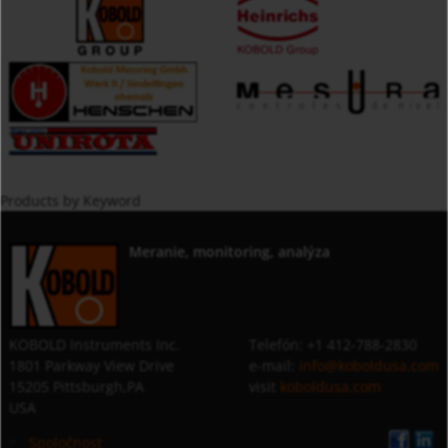
Products by Keyword
Meranie, monitoring, analýza
KOBOLD Instruments Inc.
Telefón: +1 412-788-2830
1801 Parkway View Drive
e-mail:
info@koboldusa.com
15205 Pittsburgh,PA
visit
koboldusa.com
USA
Spoločnost