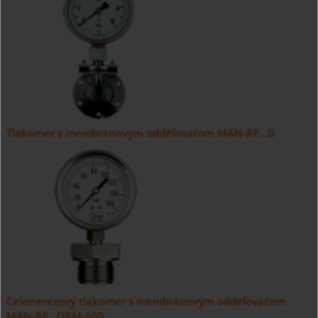
Tlakomer s membránovým odděľovačom MAN-RF...D
Celonerezový tlakomer s membránovým oddeľovačom
MAN-RF...DRM-600