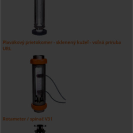
Plavákový prietokomer - sklenený kužeľ - voľná príruba
URL
Rotameter / spínač V31