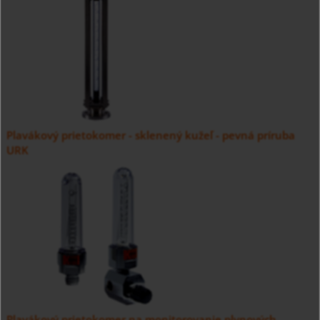
Plavákový prietokomer - sklenený kužeľ - pevná príruba
URK
Plavákový prietokomer na monitorovanie plynových