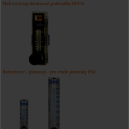
Elektronický dávkovaè,poèítadlo ZED-D
Rotameter - plastový - pre malé prietoky KSV