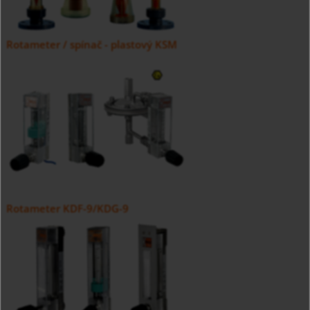
Rotameter / spínač - plastový KSM
Rotameter KDF-9/KDG-9