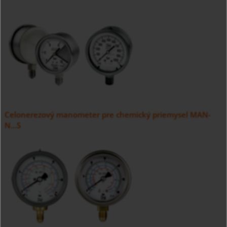
Celonerezový manometer pre chemický priemysel MAN-
N...S