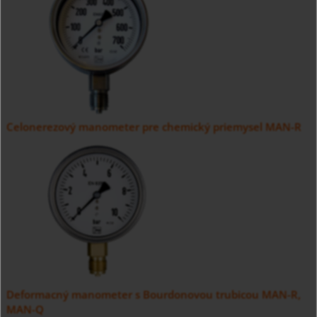
Celonerezový manometer pre chemický priemysel MAN-R
Deformacný manometer s Bourdonovou trubicou MAN-R,
MAN-Q