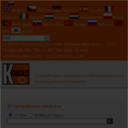
SK
English
Čeština
Deutsch
Español
Français
Italiano
Magyar
Nederlands
Polski
Português
Slovenčina
Türkçe
Русский
中文
한국의
KOBOLD Instruments Inc • 1801 Parkway View Drive • 15205
Pittsburgh, PA • Tel:
+1 412 788 2830
• E-mail:
info@koboldusa.com
• visit
koboldusa.com
Domov
Product Selection
Certifikáty
Applications
Katalogy
Kontakt
Newsletter
Vyhľadávanie produktu
in title
KOBOLD-Types