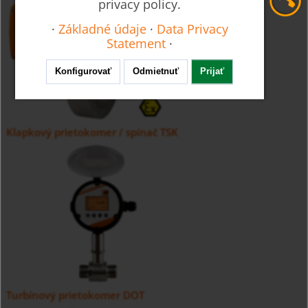
privacy policy.
·
Základné údaje
·
Data Privacy
Statement
·
Konfigurovať
Odmietnuť
Prijať
Klapkový prietokomer / spínač TSK
Turbínový prietokomer DOT