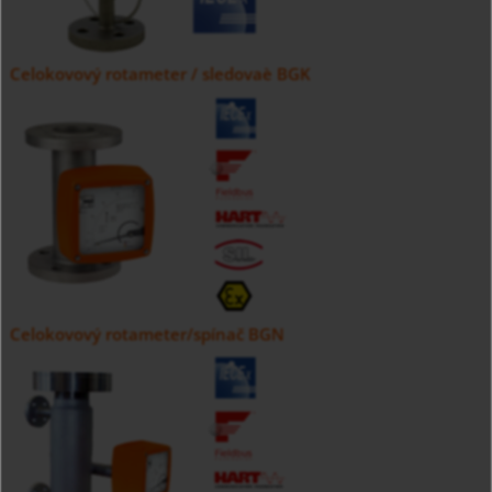
Celokovový rotameter / sledovaè BGK
Celokovový rotameter/spínač BGN