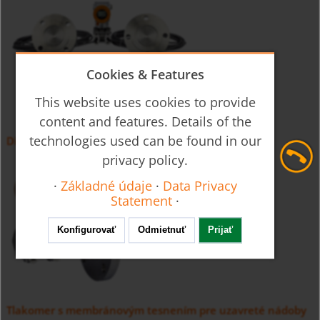
Cookies & Features
This website uses cookies to provide
content and features. Details of the
technologies used can be found in our
Diferenciálny tlakomer s membránou PAD-...N
privacy policy.
·
Základné údaje
·
Data Privacy
Statement
·
Konfigurovať
Odmietnuť
Prijať
Tlakomer s membránovým tesnením pre uzavreté nádoby