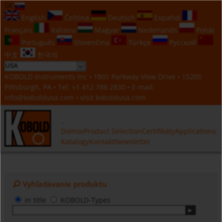
SK
English
Čeština
Deutsch
Español
Français
Italiano
Magyar
Nederlands
Polski
Português
Slovenčina
Türkçe
Русский
中文
한국의
KOBOLD Instruments Inc • 1801 Parkway View Drive • 15205
Pittsburgh, PA • Tel:
+1 412 788 2830
• E-mail:
info@koboldusa.com
• visit
koboldusa.com
Domov
Product Selection
Certifikáty
Applications
Katalogy
Kontakt
Newsletter
Vyhľadávanie produktu
in title
KOBOLD-Types