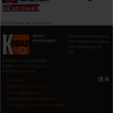
Scelta Prodotti per Descrizione
Misura
KOBOLD Instruments Inc.
Monitoraggio
1801 Parkway View Drive
15205 Pittsburgh,PA
USA
Telefono: +1 412-788-2830
E-mail:
info@koboldusa.com
visit
koboldusa.com
L`azienda
Software di Conversione
Come raggiungerci
Documentazione industriale
Tecnologia di controllo industriale