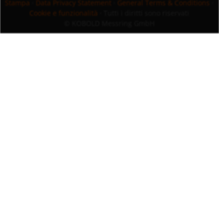
Stampa
·
Data Privacy Statement
·
General Terms & Conditions
·
Cookie e funzionalità
· Tutti i diritti sono riservati
© KOBOLD Messring GmbH