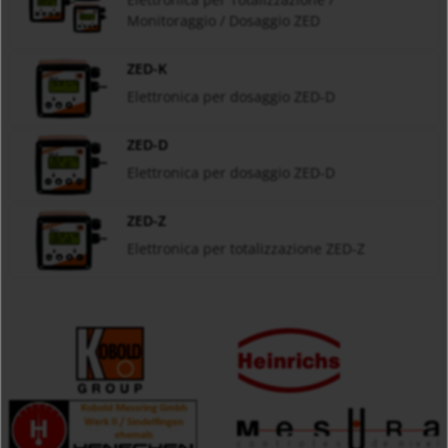
Monitoraggio / Dosaggio ZED
ZED-K
Elettronica per dosaggio ZED-D
ZED-D
Elettronica per dosaggio ZED-D
ZED-Z
Elettronica per totalizzazione ZED-Z