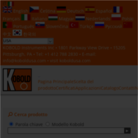
IT
English
Čeština
Deutsch
Español
Français
Italiano
Magyar
Nederlands
Polski
Português
Slovenčina
Türkçe
Русский
中文
한국의
KOBOLD Instruments Inc • 1801 Parkway View Drive • 15205
Pittsburgh, PA • Tel:
+1 412 788 2830
• E-mail:
info@koboldusa.com
• visit
koboldusa.com
Pagina Principale
Scelta del
prodotto
Certificati
Applicazioni
Catalogo
Contatti
N
Cerca prodotto
Parola chiave
Modello Kobold