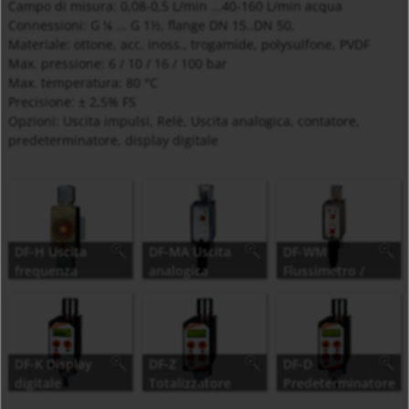
Campo di misura: 0,08-0,5 L/min ...40-160 L/min acqua
Connessioni: G
... G 1½, flange DN 15..DN 50,
⅛
Materiale: ottone, acc. inoss., trogamide, polysulfone, PVDF
Max. pressione: 6 / 10 / 16 / 100 bar
Max. temperatura: 80 °C
Precisione: ± 2,5% FS
Opzioni: Uscita impulsi, Relè, Uscita analogica, contatore,
predeterminatore, display digitale
DF-H Uscita
DF-MA Uscita
DF-WM
frequenza
analogica
Flussimetro /
flussostato /
contatore
DF-K Display
DF-Z
DF-D
digitale
Totalizzatore
Predeterminatore