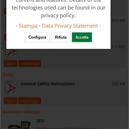
technologies used can be found in our
open
download
privacy policy.
ZED-K - Operating Instructions
912 KB
·
Stampa
·
Data Privacy Statement
·
open
download
Configura
Rifiuta
Accetta
ZED-Z - Operating Instructions
1,7 MB
open
download
Varie
General Safety Instructions
223 KB
open
download
Accessori abbinati
ZED
Elettronica per Totalizzazione /