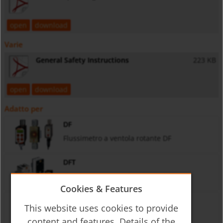
open
download
Varie
General Safety Instructions
223 KB
open
download
Adatto per
DF
Flussimetro a ventola rotante DF
DFT
Flussimetro a ventola rotante DFT
Cookies & Features
OVZ
This website uses cookies to provide
Flussimetro a ruote ovali OVZ
content and features. Details of the