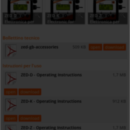
ZED-D
ZED-K
ZED-Z
Elettronica per
Electronic for
Elettronica per
dosaggio
Measuring and
totalizzazione
Monitoring
Bollettino tecnico
zed-gb-accessories
509 KB
open
download
Istruzioni per l'uso
ZED-D - Operating Instructions
1,7 MB
open
download
ZED-K - Operating Instructions
912 KB
open
download
ZED-Z - Operating Instructions
1,7 MB