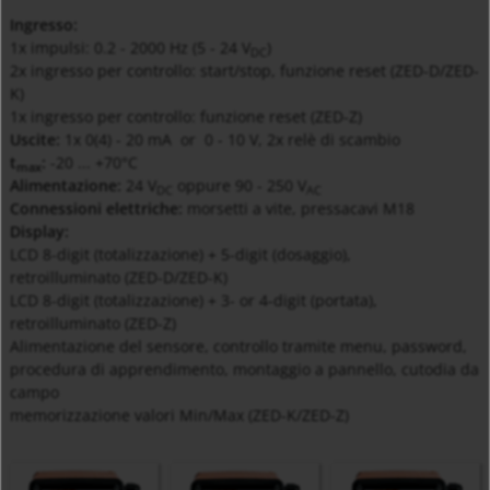
Ingresso:
1x impulsi: 0.2 - 2000 Hz (5 - 24
V
)
DC
2x ingresso per controllo: start/stop, funzione reset (ZED-D/ZED-
K)
1x ingresso per controllo: funzione reset (ZED-Z)
Uscite:
1x 0(4) - 20 mA or 0 - 10 V, 2x relè di scambio
t
:
-20 ... +70°C
max
Alimentazione:
24
V
oppure 90 - 250
V
DC
AC
Connessioni elettriche:
morsetti a vite, pressacavi M18
Display:
LCD 8-digit (totalizzazione) + 5-digit (dosaggio),
retroilluminato (ZED-D/ZED-K)
LCD 8-digit (totalizzazione) + 3- or 4-digit (portata),
retroilluminato (ZED-Z)
Alimentazione del sensore, controllo tramite menu, password,
procedura di apprendimento, montaggio a pannello, cutodia da
campo
memorizzazione valori Min/Max (ZED-K/ZED-Z)