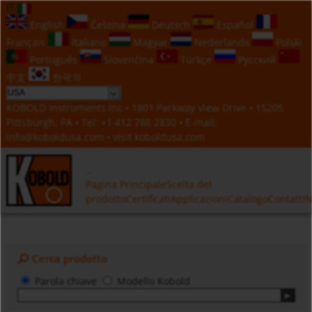
IT
English
Čeština
Deutsch
Español
Français
Italiano
Magyar
Nederlands
Polski
Português
Slovenčina
Türkçe
Русский
中文
한국의
KOBOLD Instruments Inc • 1801 Parkway View Drive • 15205
Pittsburgh, PA • Tel:
+1 412 788 2830
• E-mail:
info@koboldusa.com
• visit
koboldusa.com
Pagina Principale
Scelta del
prodotto
Certificati
Applicazioni
Catalogo
Contatti
N
Cerca prodotto
Parola chiave
Modello Kobold