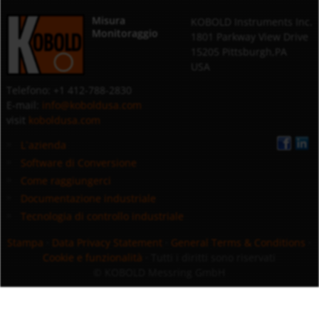
Misura
KOBOLD Instruments Inc.
Monitoraggio
1801 Parkway View Drive
15205 Pittsburgh,PA
USA
Telefono: +1 412-788-2830
E-mail:
info@koboldusa.com
visit
koboldusa.com
L`azienda
Software di Conversione
Come raggiungerci
Documentazione industriale
Tecnologia di controllo industriale
Stampa
·
Data Privacy Statement
·
General Terms & Conditions
·
Cookie e funzionalità
· Tutti i diritti sono riservati
© KOBOLD Messring GmbH