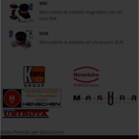
MIK
Misuratore di portata magnetico con IO-
Link MIK
DUK
Misuratore di portata ad ultrasuoni DUK
Scelta Prodotti per Descrizione