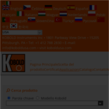
IT
English
Čeština
Deutsch
Español
Français
Italiano
Magyar
Nederlands
Polski
Português
Slovenčina
Türkçe
Русский
中文
한국의
KOBOLD Instruments Inc • 1801 Parkway View Drive • 15205
Pittsburgh, PA • Tel:
+1 412 788 2830
• E-mail:
info@koboldusa.com
• visit
koboldusa.com
Pagina Principale
Scelta del
prodotto
Certificati
Applicazioni
Catalogo
Contatti
N
Cerca prodotto
Parola chiave
Modello Kobold