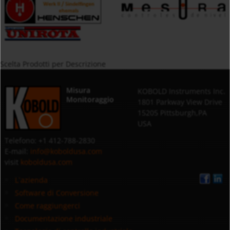
Scelta Prodotti per Descrizione
Misura
KOBOLD Instruments Inc.
Monitoraggio
1801 Parkway View Drive
15205 Pittsburgh,PA
USA
Telefono: +1 412-788-2830
E-mail:
info@koboldusa.com
visit
koboldusa.com
L`azienda
Software di Conversione
Come raggiungerci
Documentazione industriale