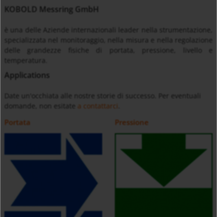
KOBOLD Messring GmbH
è una delle Aziende internazionali leader nella strumentazione,
specializzata nel monitoraggio, nella misura e nella regolazione
delle grandezze fisiche di portata, pressione, livello e
temperatura.
Applications
Date un'occhiata alle nostre storie di successo. Per eventuali
domande, non esitate
a contattarci
.
Portata
Pressione