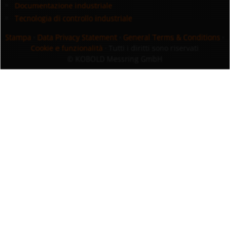
Documentazione industriale
Tecnologia di controllo industriale
Stampa
·
Data Privacy Statement
·
General Terms & Conditions
·
Cookie e funzionalità
· Tutti i diritti sono riservati
© KOBOLD Messring GmbH