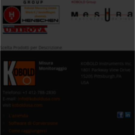
Scelta Prodotti per Descrizione
Misura
KOBOLD Instruments Inc.
Monitoraggio
1801 Parkway View Drive
15205 Pittsburgh,PA
USA
Telefono: +1 412-788-2830
E-mail:
info@koboldusa.com
visit
koboldusa.com
L`azienda
Software di Conversione
Come raggiungerci