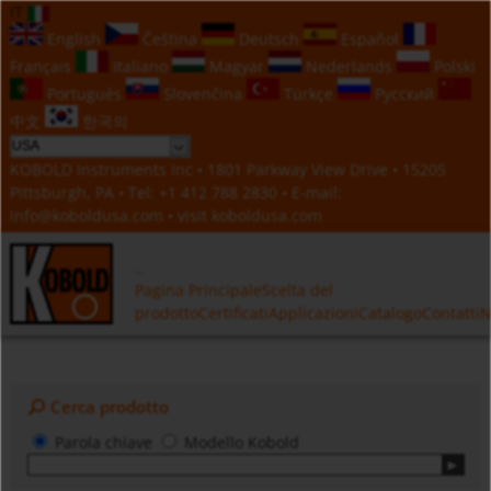
IT
English
Čeština
Deutsch
Español
Français
Italiano
Magyar
Nederlands
Polski
Português
Slovenčina
Türkçe
Русский
中文
한국의
KOBOLD Instruments Inc • 1801 Parkway View Drive • 15205
Pittsburgh, PA • Tel:
+1 412 788 2830
• E-mail:
info@koboldusa.com
• visit
koboldusa.com
Pagina Principale
Scelta del
prodotto
Certificati
Applicazioni
Catalogo
Contatti
N
Cerca prodotto
Parola chiave
Modello Kobold