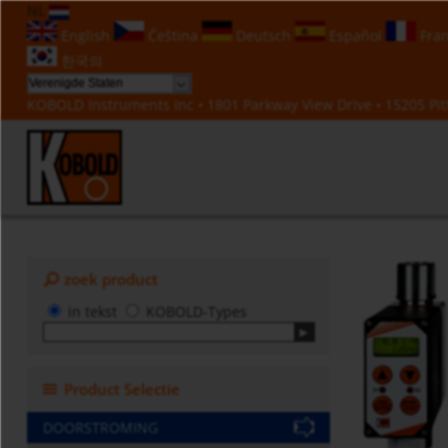
NL
English
Čeština
Deutsch
Español
Fran
한국의
KOBOLD Instruments Inc • 1801 Parkway View Drive • 15205 Pitt
zoek product
in tekst
KOBOLD-Types
Product Selectie
DOORSTROMING