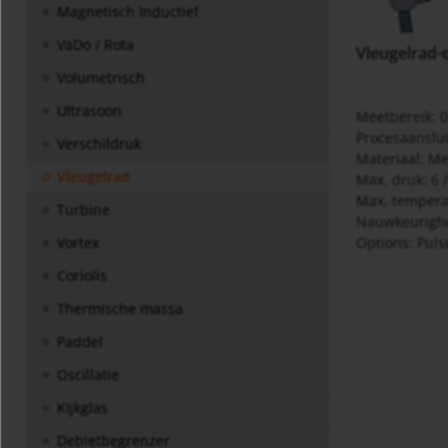
Magnetisch Inductief
VaDo / Rota
Vleugelrad
Volumetrisch
Ultrasoon
Meetbereik: 0
Procesaanslu
Verschildruk
Materiaal: Me
Vleugelrad
Max. druk: 6 /
Max. tempera
Turbine
Nauwkeurighei
Options: Pulsu
Vortex
Coriolis
Thermische massa
Paddel
Oscillatie
Kijkglas
Debietbegrenzer