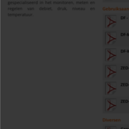
gespecialiseerd in het monitoren, meten en
regelen van debiet, druk, niveau en
Gebruiksaan
temperatuur.
DF -
DF-M
DF-W
ZED-
ZED-
ZED-
Diversen
Gene