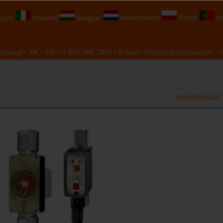
çais
Italiano
Magyar
Nederlands
Polski
Po
sburgh, PA • Tel:
+1 412 788 2830
• E-mail:
info@koboldusa.com
• v
Home
Product 