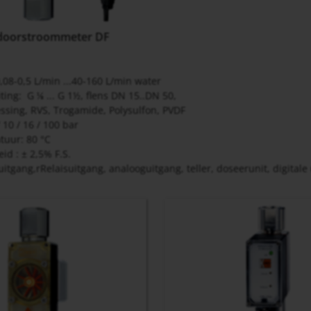
-doorstroommeter DF
,08-0,5 L/min ...40-160 L/min water
iting: G
... G 1½, flens DN 15..DN 50,
⅛
ssing, RVS, Trogamide, Polysulfon, PVDF
 10 / 16 / 100 bar
tuur: 80 °C
d : ± 2,5% F.S.
itgang,rRelaisuitgang, analooguitgang, teller, doseerunit, digitale 