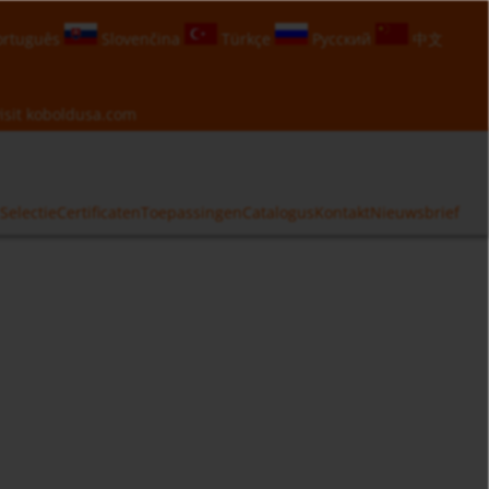
rtuguês
Slovenčina
Türkçe
Русский
中文
isit
koboldusa.com
Selectie
Certificaten
Toepassingen
Catalogus
Kontakt
Nieuwsbrief