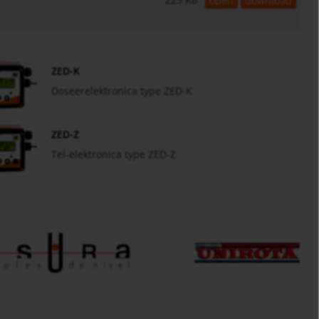
open
download
ZED-K
Doseerelektronica type ZED-K
ZED-Z
Tel-elektronica type ZED-Z