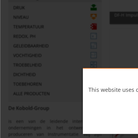
DRUK
DF-H Impul
NIVEAU
TEMPERATUUR
REDOX, PH
GELEIDBAARHEID
VOCHTIGHEID
TROEBELHEID
DICHTHEID
TOEBEHOREN
This website uses c
ALLE PRODUCTEN
DF-K Digita
De Kobold-Group
Sheet Specif
is een van de leidende internationale
df-g
ondernemingen in het ontwerpen en
produceren van Instrumentatie. Wij zijn