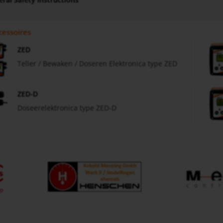
cessoires
ZED
Teller / Bewaken / Doseren Elektronica type ZED
ZED-D
Doseerelektronica type ZED-D