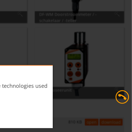
DF-WM Doorstroommeter / -
schakelaar / -teller
he technologies used
DF-D doseerunit
810 KB
open
download