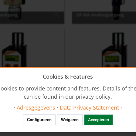
suitgang
DF-MA Analooguitgang
Cookies & Features
ookies to provide content and features. Details of t
le uitlezing
DF-Z Teller
can be found in our privacy policy.
·
Adresgegevens
·
Data Privacy Statement
·
icatieblad
Configureren
Weigeren
Accepteren
b-flow