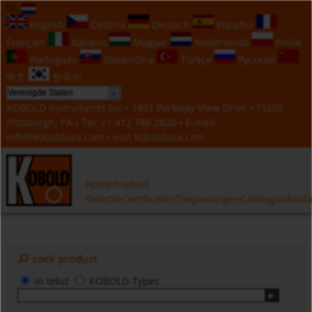
NL
English
Čeština
Deutsch
Español
Français
Italiano
Magyar
Nederlands
Polski
Português
Slovenčina
Türkçe
Русский
中文
한국의
KOBOLD Instruments Inc • 1801 Parkway View Drive • 15205
Pittsburgh, PA • Tel:
+1 412 788 2830
• E-mail:
info@koboldusa.com
• visit
koboldusa.com
Home
Product
Selectie
Certificaten
Toepassingen
Catalogus
Konta
zoek product
in tekst
KOBOLD-Types