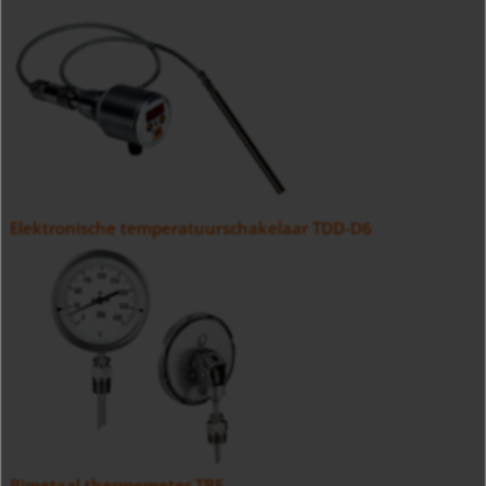
Elektronische temperatuurschakelaar TDD-D6
Bimetaal thermometer TBE