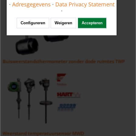
·
Adresgegevens
·
Data Privacy Statement
·
Configureren
Weigeren
Accepteren
Buisweerstandsthermometer zonder dode ruimtes TWP
Weerstand temperatuursensor MWD