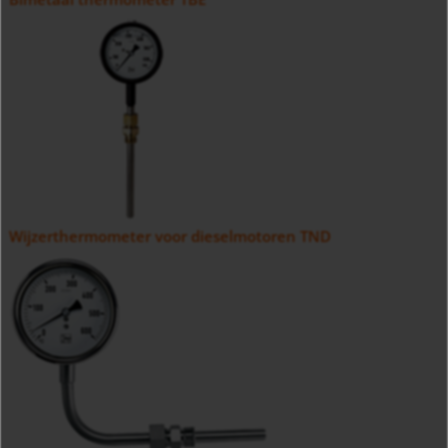
Wijzerthermometer voor dieselmotoren TND