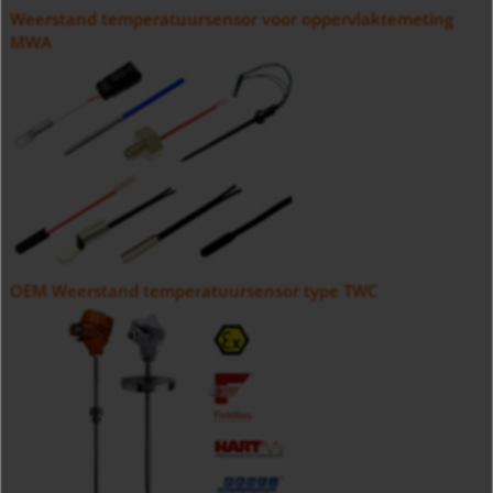
Weerstand temperatuursensor voor oppervlaktemeting
MWA
OEM Weerstand temperatuursensor type TWC