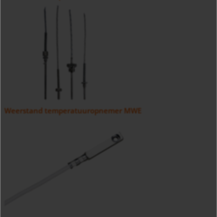
Weerstand temperatuuropnemer MWE