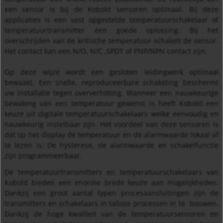
een sensor is bij de Kobold sensoren optimaal. Bij deze
applicaties is een vast opgestelde temperatuurschakelaar of
temperatuurtransmitter een goede oplossing. Bij het
overschrijden van de kritische temperatuur schakelt de sensor.
Het contact kan een N/O, N/C ,SPDT of PNP/NPN contact zijn.
Op deze wijze wordt een gesloten leidingwerk optimaal
bewaakt. Een snelle, reproduceerbare schakeling beschermt
uw installatie tegen oververhitting. Wanneer een nauwkeurige
bewaking van een temperatuur gewenst is heeft Kobold een
keuze uit digitale temperatuurschakelaars welke eenvoudig en
nauwkeurig instelbaar zijn. Het voordeel van deze sensoren is
dat op het display de temperatuur en de alarmwaarde lokaal af
te lezen is. De hysterese, de alarmwaarde en schakelfunctie
zijn programmeerbaar.
De temperatuurtransmitters en temperatuurschakelaars van
Kobold bieden een enorme brede keuze aan mogelijkheden.
Dankzij een groot aantal typen procesaansluitingen zijn de
transmitters en schakelaars in talloze processen in te bouwen.
Dankzij de hoge kwaliteit van de temperatuursensoren en