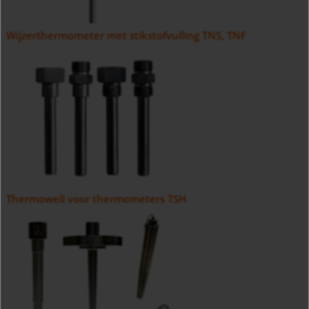
Wijzerthermometer met stikstofvulling TNS, TNF
Thermowell voor thermometers TSH