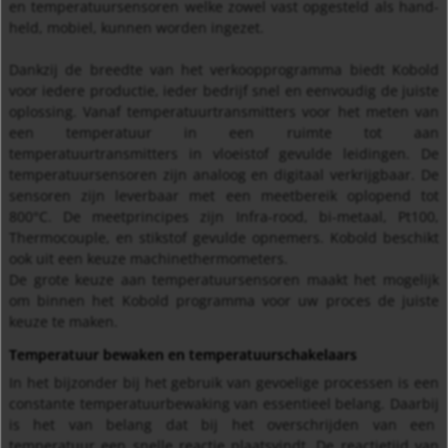
en temperatuursensoren welke zowel vast opgesteld als hand-
held, mobiel, kunnen worden ingezet.
Dankzij de breedte van het verkoopprogramma biedt Kobold
voor iedere productie, ieder bedrijf snel en eenvoudig de juiste
oplossing. Vanaf temperatuurtransmitters voor het meten van
een temperatuur in een ruimte tot aan
temperatuurtransmitters in vloeistof gevulde leidingen. De
temperatuursensoren zijn analoog en digitaal verkrijgbaar. De
sensoren zijn leverbaar met een meetbereik oplopend tot
800°C. De meetprincipes zijn Infra-rood, bi-metaal, Pt100,
Thermocouple, en stikstof gevulde opnemers. Kobold beschikt
ook uit een keuze machinethermometers.
De grote keuze aan temperatuursensoren maakt het mogelijk
om binnen het Kobold programma voor uw proces de juiste
keuze te maken.
Temperatuur bewaken en temperatuurschakelaars
In het bijzonder bij het gebruik van gevoelige processen is een
constante temperatuurbewaking van essentieel belang. Daarbij
is het van belang dat bij het overschrijden van een
temperatuur een snelle reactie plaatsvindt. De reactietijd van