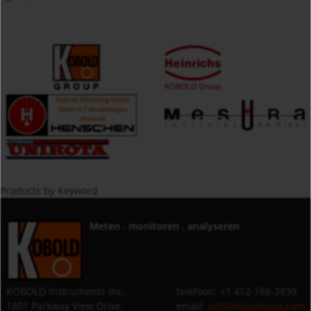
Products by Keyword
Meten . monitoren . analyseren
KOBOLD Instruments Inc.
telefoon: +1 412-788-2830
1801 Parkway View Drive
email:
info@koboldusa.com