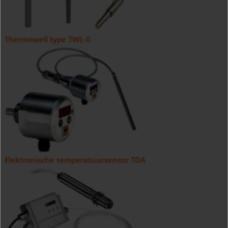
Thermowell type TWL-0
Elektronische temperatuursensor TDA