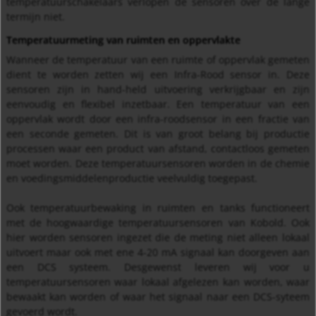
temperatuurschakelaars verlopen de sensoren over de lange
termijn niet.
Temperatuurmeting van ruimten en oppervlakte
Wanneer de temperatuur van een ruimte of oppervlak gemeten
dient te worden zetten wij een Infra-Rood sensor in. Deze
sensoren zijn in hand-held uitvoering verkrijgbaar en zijn
eenvoudig en flexibel inzetbaar. Een temperatuur van een
oppervlak wordt door een infra-roodsensor in een fractie van
een seconde gemeten. Dit is van groot belang bij productie
processen waar een product van afstand, contactloos gemeten
moet worden. Deze temperatuursensoren worden in de chemie
en voedingsmiddelenproductie veelvuldig toegepast.
Ook temperatuurbewaking in ruimten en tanks functioneert
met de hoogwaardige temperatuursensoren van Kobold. Ook
hier worden sensoren ingezet die de meting niet alleen lokaal
uitvoert maar ook met ene 4-20 mA signaal kan doorgeven aan
een DCS systeem. Desgewenst leveren wij voor u
temperatuursensoren waar lokaal afgelezen kan worden, waar
bewaakt kan worden of waar het signaal naar een DCS-syteem
gevoerd wordt.