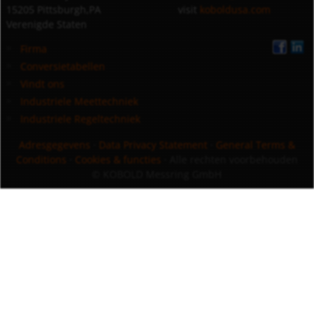
15205 Pittsburgh,PA
visit
koboldusa.com
Verenigde Staten
Firma
Conversietabellen
Vindt ons
Industriele Meettechniek
Industriele Regeltechniek
Adresgegevens
·
Data Privacy Statement
·
General Terms &
Conditions
·
Cookies & functies
· Alle rechten voorbehouden
© KOBOLD Messring GmbH