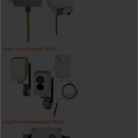
Staaf thermostaat TEA-S
Capillair thermostaat TEA-K