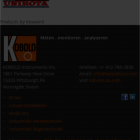
Products by Keyword
Meten . monitoren . analyseren
KOBOLD Instruments Inc.
telefoon: +1 412-788-2830
1801 Parkway View Drive
email:
info@koboldusa.com
15205 Pittsburgh,PA
visit
koboldusa.com
Verenigde Staten
Firma
Conversietabellen
Vindt ons
Industriele Meettechniek
Industriele Regeltechniek