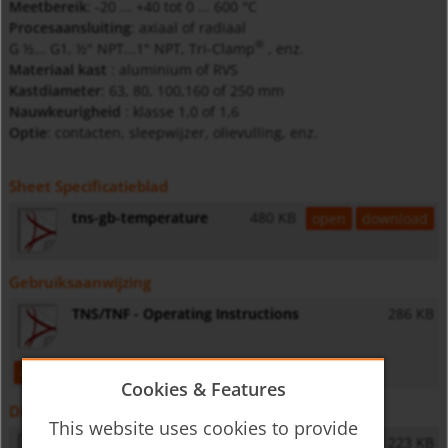
Meetbereik
: -20 ... +40 tot 0 ... 600 °C
Procesaansluiting
: axiaal of radiaal
®
G ½... G1, ½" NPT...1" NPT, Tri-Clamp
, enz.
Materiaal kast
: aluminium of RVS
Kastdiameter
: 63, 80, 100,160 of 250 mm
Nauwkeurigheid
: klasse 1,0 of 1,6
Optie
: contacten, sleepwijzer, olievulling, enz.
Sheet Specificatieblad
tns-gb-temperature
480 KB
open
download
Gebruiksaanwijzing
TNS/TNF - Operating Instructions
286 KB
open
download
Cookies & Features
Diversen
This website uses cookies to provide
General Safety Instructions
223 KB