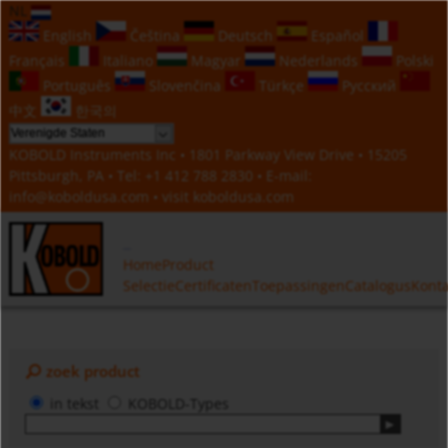
NL
English
Čeština
Deutsch
Español
Français
Italiano
Magyar
Nederlands
Polski
Português
Slovenčina
Türkçe
Русский
中文
한국의
KOBOLD Instruments Inc • 1801 Parkway View Drive • 15205
Pittsburgh, PA • Tel:
+1 412 788 2830
• E-mail:
info@koboldusa.com
• visit
koboldusa.com
Home
Product
Selectie
Certificaten
Toepassingen
Catalogus
Konta
zoek product
in tekst
KOBOLD-Types