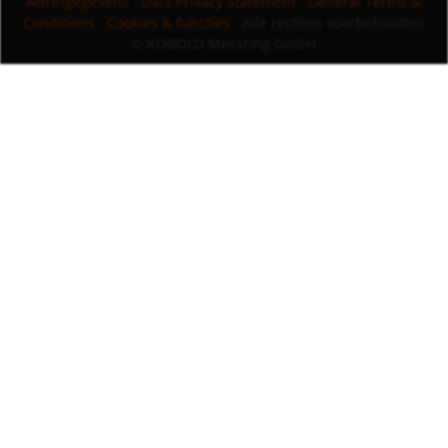
Adresgegevens
·
Data Privacy Statement
·
General Terms &
Conditions
·
Cookies & functies
· Alle rechten voorbehouden
© KOBOLD Messring GmbH