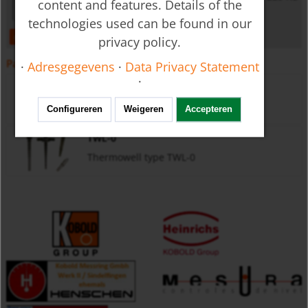
content and features. Details of the
technologies used can be found in our
open
download
privacy policy.
Passende accessoires
·
Adresgegevens
·
Data Privacy Statement
·
TSH
Thermowell voor thermometers TSH
Configureren
Weigeren
Accepteren
TWL-0
Thermowell type TWL-0