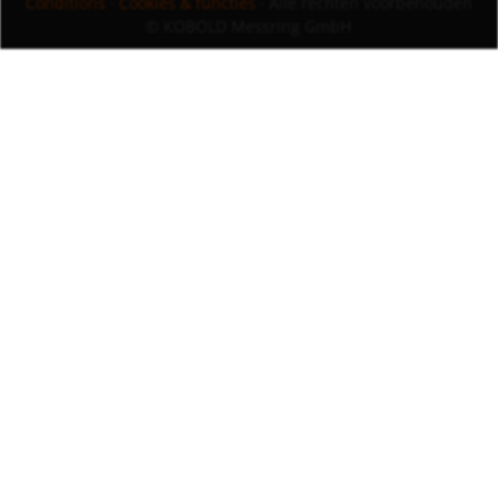
Conditions
·
Cookies & functies
· Alle rechten voorbehouden
© KOBOLD Messring GmbH