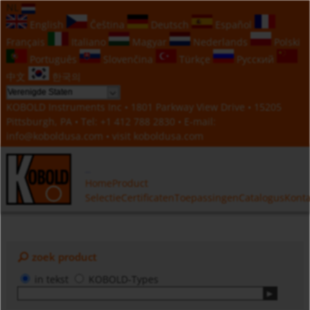
NL
English
Čeština
Deutsch
Español
Français
Italiano
Magyar
Nederlands
Polski
Português
Slovenčina
Türkçe
Русский
中文
한국의
KOBOLD Instruments Inc • 1801 Parkway View Drive • 15205
Pittsburgh, PA • Tel:
+1 412 788 2830
• E-mail:
info@koboldusa.com
• visit
koboldusa.com
Home
Product
Selectie
Certificaten
Toepassingen
Catalogus
Konta
zoek product
in tekst
KOBOLD-Types