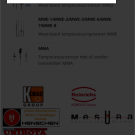
Weerstand temperatuursensor MWD
MWE-1/MWE-2/MWE-3/MWE-6/MWE-
7/MWE-8
Weerstand temperatuuropnemer MWE
MMA
Temperatuursensor met of zonder
transmitter MMA