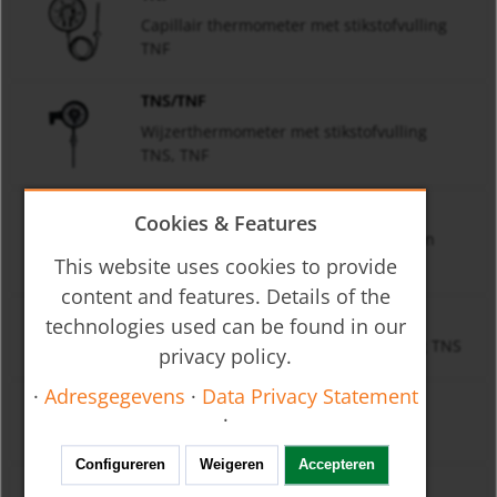
Capillair thermometer met stikstofvulling
TNF
TNS/TNF
Wijzerthermometer met stikstofvulling
TNS, TNF
TND
Cookies & Features
Wijzerthermometer voor dieselmotoren
TND
This website uses cookies to provide
content and features. Details of the
TNS
technologies used can be found in our
Wijzerthermometer met stikstofvulling TNS
privacy policy.
·
Adresgegevens
·
Data Privacy Statement
TBE
·
Bimetaal thermometer TBE
Configureren
Weigeren
Accepteren
MWD