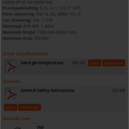
Gelast of uit vol materiaal.
Procesaansluiting
: G ½...G 1, 1/2..1" NPT
Flens uitvoering
: DN 15..50, ASME 1/2..2"
Las uitvoering
: 3/4...1 1/4"
Materiaal
: RVS WN. 1.4404
Maximale lengte
: 1000 mm (5000 mm)
Maximale druk
: 250 bar
Sheet Specificatieblad
twl-0-gb-temperature
458 KB
open
download
Diversen
General Safety Instructions
223 KB
open
download
Geschikt voor
TNF