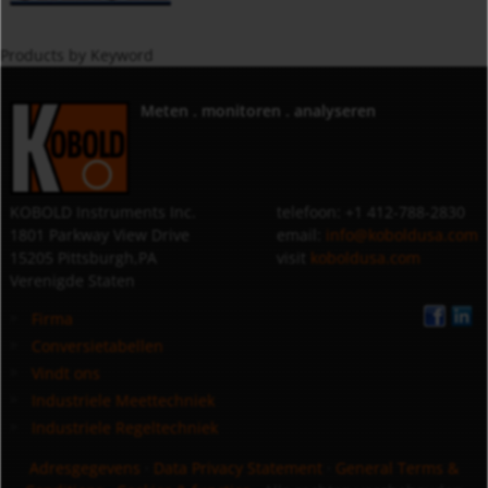
Products by Keyword
Meten . monitoren . analyseren
KOBOLD Instruments Inc.
telefoon: +1 412-788-2830
1801 Parkway View Drive
email:
info@koboldusa.com
15205 Pittsburgh,PA
visit
koboldusa.com
Verenigde Staten
Firma
Conversietabellen
Vindt ons
Industriele Meettechniek
Industriele Regeltechniek
Adresgegevens
·
Data Privacy Statement
·
General Terms &