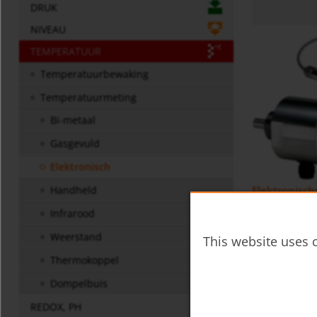
DRUK
NIVEAU
TEMPERATUUR
Temperatuurbewaking
Temperatuurmeting
Bi-metaal
Gasgevuld
Elektronisch
Elektronisc
Handheld
Infrarood
Weerstand
This website uses c
Thermokoppel
Dompelbuis
REDOX, PH