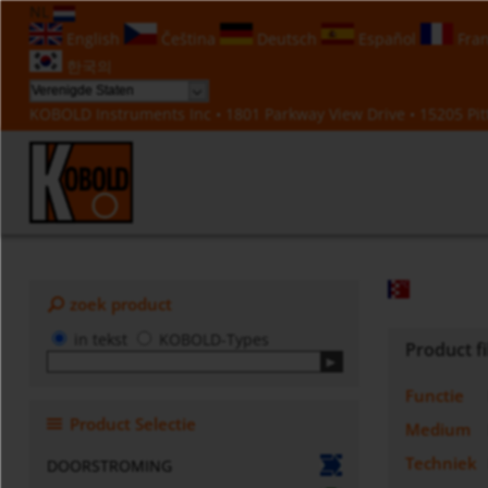
NL
English
Čeština
Deutsch
Español
Fran
한국의
KOBOLD Instruments Inc • 1801 Parkway View Drive • 15205 Pitt
zoek product
in tekst
KOBOLD-Types
Product fi
Functie
Product Selectie
Medium
Techniek
DOORSTROMING