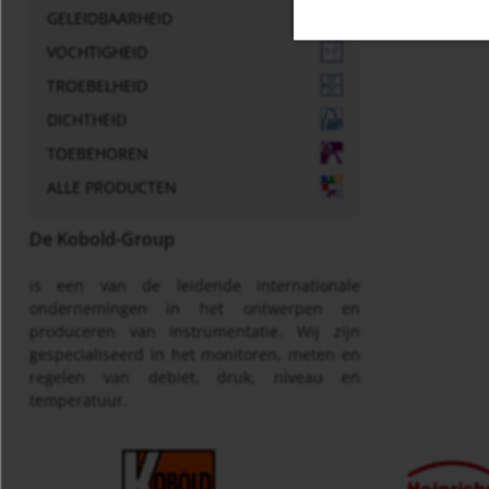
GELEIDBAARHEID
VOCHTIGHEID
TROEBELHEID
DICHTHEID
TOEBEHOREN
ALLE PRODUCTEN
De Kobold-Group
is een van de leidende internationale
ondernemingen in het ontwerpen en
produceren van Instrumentatie. Wij zijn
gespecialiseerd in het monitoren, meten en
regelen van debiet, druk, niveau en
temperatuur.