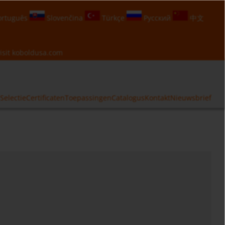
rtuguês
Slovenčina
Türkçe
Русский
中文
isit
koboldusa.com
Selectie
Certificaten
Toepassingen
Catalogus
Kontakt
Nieuwsbrief