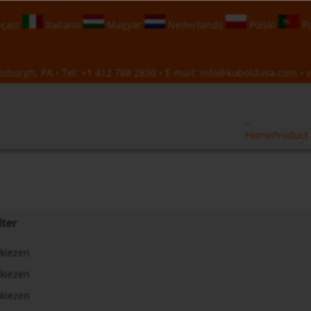
çais
Italiano
Magyar
Nederlands
Polski
Po
sburgh, PA • Tel:
+1 412 788 2830
• E-mail:
info@koboldusa.com
• v
Home
Product 
lter
kiezen
kiezen
kiezen