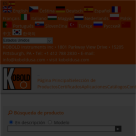
ES
English
Čeština
Deutsch
Español
Français
Italiano
Magyar
Nederlands
Polski
Português
Slovenčina
Türkçe
Русский
中文
한국의
KOBOLD Instruments Inc • 1801 Parkway View Drive • 15205
Pittsburgh, PA • Tel:
+1 412 788 2830
• E-mail:
info@koboldusa.com
• visit
koboldusa.com
Página Principal
Selección de
Productos
Certificados
Aplicaciones
Catálogos
Cont
Búsqueda de producto
En descripción
Modelo