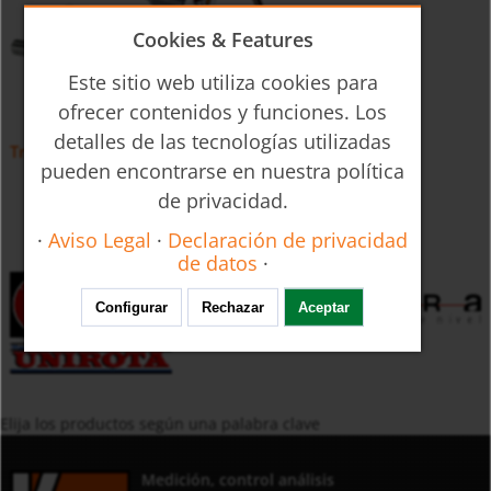
Cookies & Features
Este sitio web utiliza cookies para
ofrecer contenidos y funciones. Los
detalles de las tecnologías utilizadas
Transmisor de Temperatura TDA
pueden encontrarse en nuestra política
de privacidad.
·
Aviso Legal
·
Declaración de privacidad
de datos
·
Configurar
Rechazar
Aceptar
Elija los productos según una palabra clave
Medición, control análisis