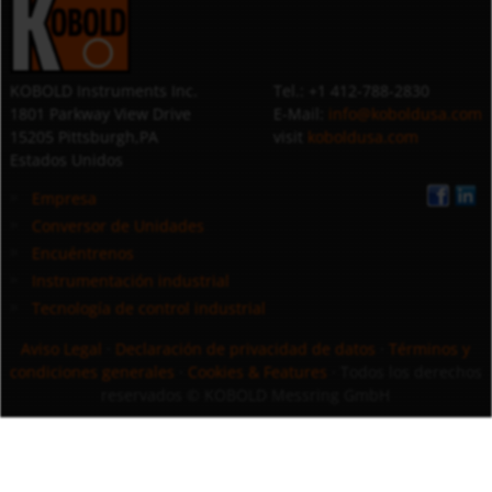
KOBOLD Instruments Inc.
Tel.: +1 412-788-2830
1801 Parkway View Drive
E-Mail:
info@koboldusa.com
15205 Pittsburgh,PA
visit
koboldusa.com
Estados Unidos
Empresa
Conversor de Unidades
Encuéntrenos
Instrumentación industrial
Tecnología de control industrial
Aviso Legal
·
Declaración de privacidad de datos
·
Términos y
condiciones generales
·
Cookies & Features
· Todos los derechos
reservados
© KOBOLD Messring GmbH