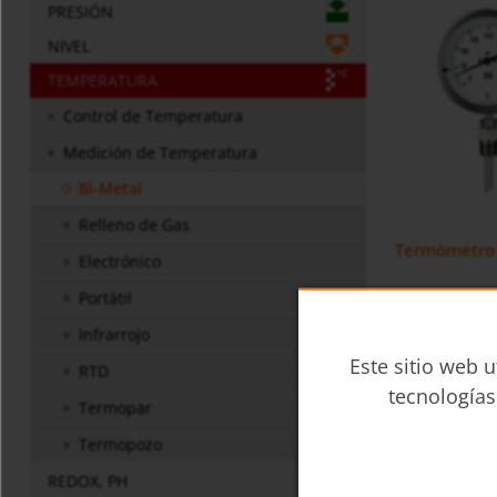
PRESIÓN
NIVEL
TEMPERATURA
Control de Temperatura
Medición de Temperatura
Bi-Metal
Relleno de Gas
Termómetro 
Electrónico
Portátil
Infrarrojo
Este sitio web u
RTD
tecnologías
Termopar
Termopozo
REDOX, PH