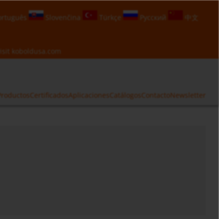
rtuguês
Slovenčina
Türkçe
Русский
中文
isit
koboldusa.com
Productos
Certificados
Aplicaciones
Catálogos
Contacto
Newsletter