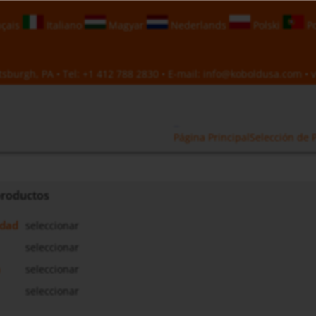
çais
Italiano
Magyar
Nederlands
Polski
Po
sburgh, PA • Tel:
+1 412 788 2830
• E-mail:
info@koboldusa.com
• v
Página Principal
Selección de 
 productos
idad
seleccionar
seleccionar
a
seleccionar
seleccionar