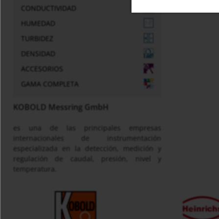
CONDUCTIVIDAD
HUMEDAD
TURBIDEZ
DENSIDAD
ACCESORIOS
GAMA COMPLETA
KOBOLD Messring GmbH
es una de las principales empresas
internacionales de instrumentación
especializada en la detección, medición y
regulación de caudal, presión, nivel y
temperatura.