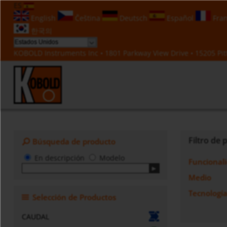
ES
English
Čeština
Deutsch
Español
Fran
한국의
KOBOLD Instruments Inc • 1801 Parkway View Drive • 15205 Pitt
Filtro de
Búsqueda de producto
En descripción
Modelo
Funcional
Medio
Tecnologí
Selección de Productos
CAUDAL