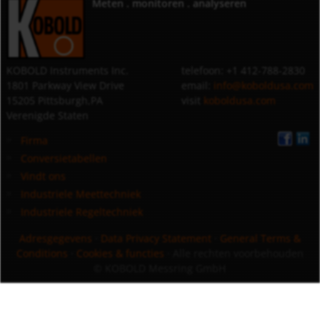
Meten . monitoren . analyseren
KOBOLD Instruments Inc.
telefoon: +1 412-788-2830
1801 Parkway View Drive
email:
info@koboldusa.com
15205 Pittsburgh,PA
visit
koboldusa.com
Verenigde Staten
Firma
Conversietabellen
Vindt ons
Industriele Meettechniek
Industriele Regeltechniek
Adresgegevens
·
Data Privacy Statement
·
General Terms &
Conditions
·
Cookies & functies
· Alle rechten voorbehouden
© KOBOLD Messring GmbH