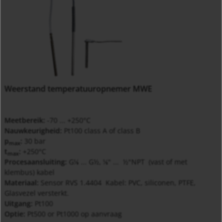
Weerstand temperatuuropnemer MWE
Meetbereik:
-70 ... +250°C
Nauwkeurigheid:
Pt100 class A of class B
p
:
30 bar
max
t
:
+250°C
max
Procesaansluiting:
G
... G½,
" ... ½"NPT (vast of met
⅛
⅛
klembus) kabel
Materiaal:
Sensor RVS 1.4404 Kabel: PVC, siliconen, PTFE,
Glasvezel versterkt.
Uitgang:
Pt100
Optie:
Pt500 or Pt1000 op aanvraag