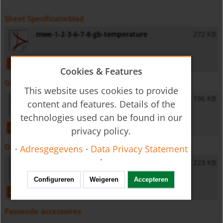
Sheet Specificatieblad
mwe-1-2-3-6-7-8-gb-temperature
272 KB
open
download
Cookies & Features
Gebruiksaanwijzing
This website uses cookies to provide
MWE - Operating Instructions
196 KB
content and features. Details of the
technologies used can be found in our
open
download
privacy policy.
Diversen
·
Adresgegevens
·
Data Privacy Statement
·
General Safety Instructions
223 KB
Configureren
Weigeren
Accepteren
open
download
Passende accessoires