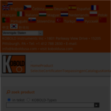
NL
English
Čeština
Deutsch
Español
Français
Italiano
Magyar
Nederlands
Polski
Português
Slovenčina
Türkçe
Русский
中文
한국의
KOBOLD Instruments Inc • 1801 Parkway View Drive • 15205
Pittsburgh, PA • Tel:
+1 412 788 2830
• E-mail:
info@koboldusa.com
• visit
koboldusa.com
Home
Product
Selectie
Certificaten
Toepassingen
Catalogus
Konta
zoek product
in tekst
KOBOLD-Types