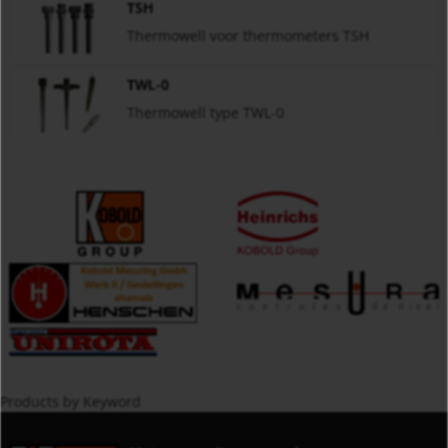
TSH
Thermowell voor thermometers TSH
TWL-0
Thermowell type TWL-0
Products by Keyword