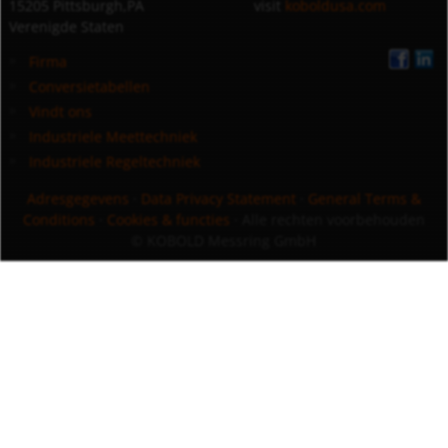
15205 Pittsburgh,PA
visit
koboldusa.com
Verenigde Staten
Firma
Conversietabellen
Vindt ons
Industriele Meettechniek
Industriele Regeltechniek
Adresgegevens
·
Data Privacy Statement
·
General Terms &
Conditions
·
Cookies & functies
· Alle rechten voorbehouden
© KOBOLD Messring GmbH