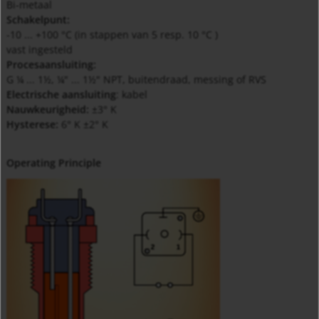
Bi-metaal
Schakelpunt
:
-10 ... +100 °C (in stappen van 5 resp. 10 °C )
vast ingesteld
Procesaansluiting
:
G ¼ ... 1½, ¼" ... 1½" NPT, buitendraad, messing of RVS
Electrische aansluiting
: kabel
Nauwkeurigheid
:
±3° K
Hysterese
:
6° K ±2° K
Operating Principle