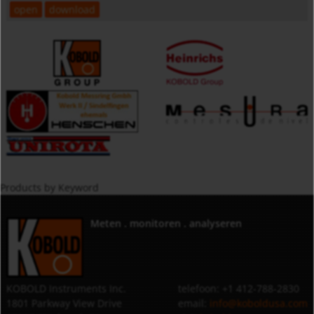
open
download
Products by Keyword
Meten . monitoren . analyseren
KOBOLD Instruments Inc.
telefoon: +1 412-788-2830
1801 Parkway View Drive
email:
info@koboldusa.com