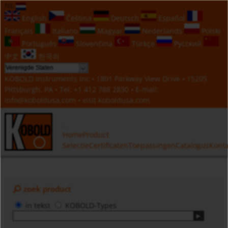
NL
English
Čeština
Deutsch
Español
Français
Italiano
Magyar
Nederlands
Polski
Português
Slovenčina
Türkçe
Русский
中文
한국의
KOBOLD Instruments Inc • 1801 Parkway View Drive • 15205
Pittsburgh, PA • Tel:
+1 412 788 2830
• E-mail:
info@koboldusa.com
• visit
koboldusa.com
Home
Product
Selectie
Certificaten
Toepassingen
Catalogus
Konta
zoek product
in tekst
KOBOLD-Types