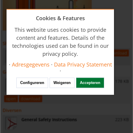
Cookies & Features
This website uses cookies to provide
content and features. Details of the
Sheet Specificatieblad
technologies used can be found in our
tbs-gb-temperature
140 KB
privacy policy.
open
download
·
Adresgegevens
·
Data Privacy Statement
·
Gebruiksaanwijzing
TBS - Operating Instructions
178 KB
Configureren
Weigeren
Accepteren
open
download
Diversen
General Safety Instructions
223 KB