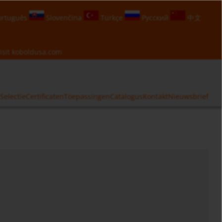
rtuguês
Slovenčina
Türkçe
Русский
中文
isit
koboldusa.com
Selectie
Certificaten
Toepassingen
Catalogus
Kontakt
Nieuwsbrief