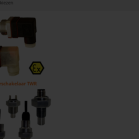
kiezen
rschakelaar TWR