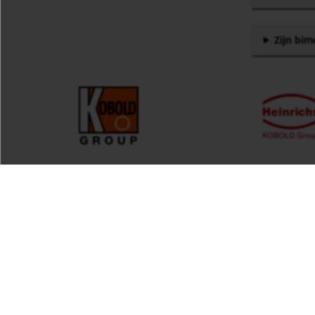
Zijn bim
Products by Keyword
Meten . monitoren . analyseren
Adresgegevens
·
Data Privacy Statement