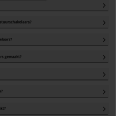
atuurschakelaars
?
elaars
?
ars gemaakt
?
s
?
ikt
?