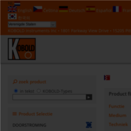
NL
English
Čeština
Deutsch
Español
Fran
한국의
KOBOLD Instruments Inc • 1801 Parkway View Drive • 15205 Pitt
zoek product
in tekst
KOBOLD-Types
Product fi
Functie
Product Selectie
Medium
Techniek
DOORSTROMING