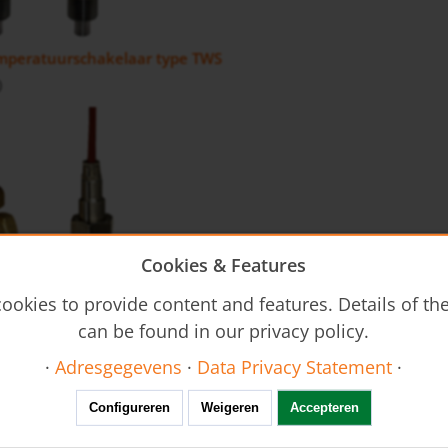
mperatuurschakelaar type TWS
)
Cookies & Features
ookies to provide content and features. Details of t
schakelaar TBS
can be found in our privacy policy.
 vragen: Bi-metaalschakelaar
·
Adresgegevens
·
Data Privacy Statement
·
een bimetaaltemperatuurschakelaar
?
Configureren
Weigeren
Accepteren