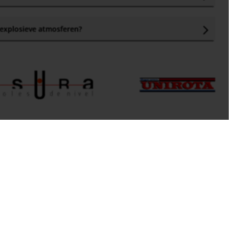
 explosieve atmosferen
?
Firma
m
Conversietabellen
Vindt ons
Industriele Meettechniek
Industriele Regeltechniek
voorbehouden
© KOBOLD Messring GmbH