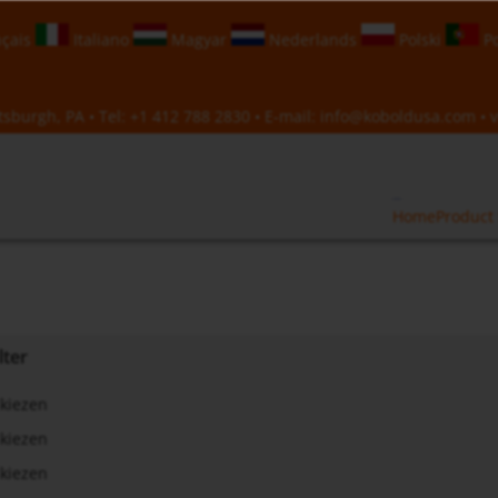
çais
Italiano
Magyar
Nederlands
Polski
Po
sburgh, PA • Tel:
+1 412 788 2830
• E-mail:
info@koboldusa.com
• v
Home
Product 
lter
kiezen
kiezen
kiezen