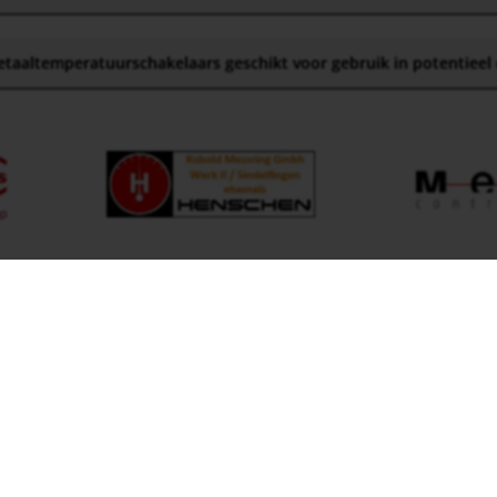
etaaltemperatuurschakelaars geschikt voor gebruik in potentieel
KOBOLD Instruments Inc.
telefoon: +1 412-788-2830
1801 Parkway View Drive
email:
info@koboldusa.co
15205 Pittsburgh,PA
visit
koboldusa.com
Verenigde Staten
·
General Terms & Conditions
·
Cookies & functies
· Alle rechten 