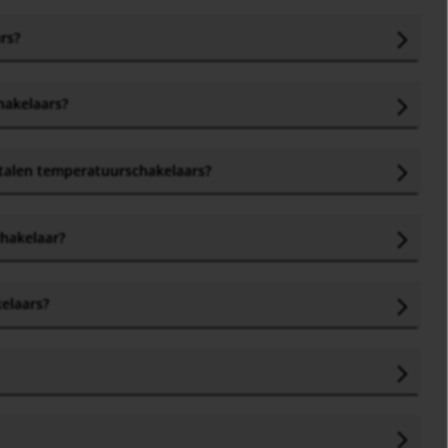
rs
?
hakelaars?
etalen temperatuurschakelaars?
chakelaar
?
kelaars
?