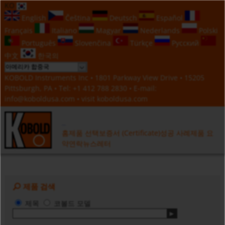
KO
English
Čeština
Deutsch
Español
Français
Italiano
Magyar
Nederlands
Polski
Português
Slovenčina
Türkçe
Русский
中文
한국의
KOBOLD Instruments Inc • 1801 Parkway View Drive • 15205
Pittsburgh, PA • Tel:
+1 412 788 2830
• E-mail:
info@koboldusa.com
• visit
koboldusa.com
홈
제품 선택
보증서 (Certificate)
성공 사례
제품 요
약
연락
뉴스레터
제품 검색
제목
코볼드 모델