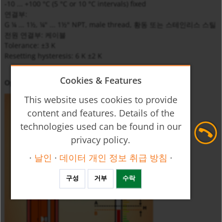
-10 ... +100 °C (5 °C or 10 °C intervals) fixed
연결부:
G ¼ ... 1½, ¼" ... 1½" NPT, male thread, 황동 또는 스테인리스 스틸
전원 연결부: 케이블
Tolerance: ±3 K
Resetting hysteresis: 6 K ±2 K
Cookies & Features
Operating Principle
This website uses cookies to provide
content and features. Details of the
technologies used can be found in our
privacy policy.
·
날인
·
데이터 개인 정보 취급 방침
·
구성
거부
수락