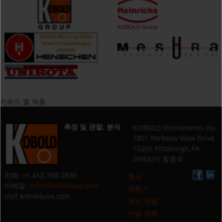
키워드 별 제품
측정 및 관찰, 분석
KOBOLD Instruments Inc.
1801 Parkway View Drive
15205 Pittsburgh,PA
아메리카 합중국
전화: +1 412-788-2830
회사
이메일:
info@koboldusa.com
변환기
visit koboldusa.com
찾는 방법
산업 계측