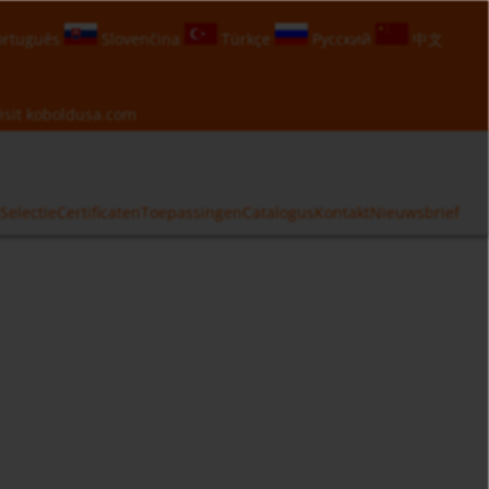
rtuguês
Slovenčina
Türkçe
Русский
中文
isit
koboldusa.com
Selectie
Certificaten
Toepassingen
Catalogus
Kontakt
Nieuwsbrief