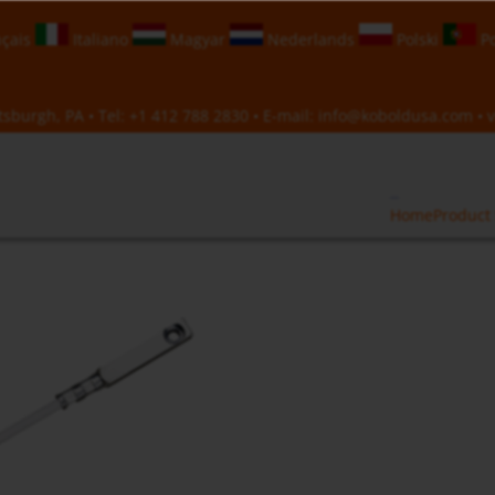
çais
Italiano
Magyar
Nederlands
Polski
Po
sburgh, PA • Tel:
+1 412 788 2830
• E-mail:
info@koboldusa.com
• v
Home
Product 