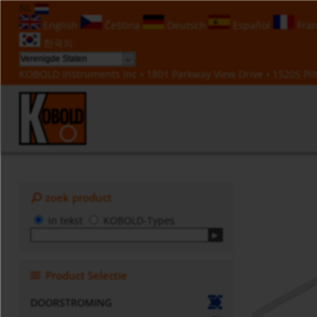
NL
English
Čeština
Deutsch
Español
Fran
한국의
KOBOLD Instruments Inc • 1801 Parkway View Drive • 15205 Pitt
zoek product
in tekst
KOBOLD-Types
Product Selectie
DOORSTROMING