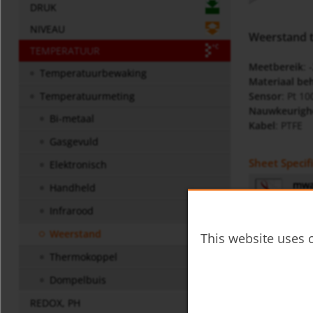
DRUK
NIVEAU
Weerstand 
TEMPERATUUR
Meetbereik
: 
Temperatuurbewaking
Materiaal be
Sensor
: Pt 1
Temperatuurmeting
Nauwkeurighe
Bi-metaal
Kabel
: PTFE
Gasgevuld
Sheet Specif
Elektronisch
mwa
Handheld
Infrarood
Gebruiksaan
Weerstand
This website uses c
MWA
Thermokoppel
Dompelbuis
Diversen
REDOX, PH