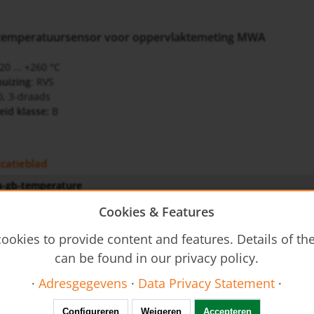
temperatuursensor voor oppervlaktemeting MWA
-20 ... +260 °C
huizing
: RVS
00, 3-draads
id klasse:
B
icatieblad
-gb-temperature
Cookies & Features
wijzing
ookies to provide content and features. Details of t
 - Operating Instructions
can be found in our privacy policy.
·
Adresgegevens
·
Data Privacy Statement
·
Configureren
Weigeren
Accepteren