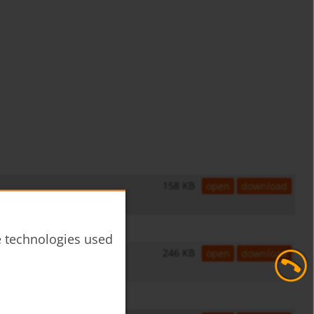
158 KB
open
download
he technologies used
246 KB
open
download