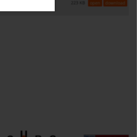
223 KB
open
download