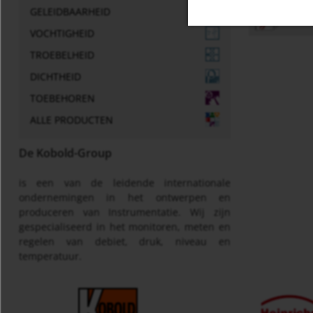
Gene
GELEIDBAARHEID
VOCHTIGHEID
TROEBELHEID
DICHTHEID
TOEBEHOREN
ALLE PRODUCTEN
De Kobold-Group
is een van de leidende internationale
ondernemingen in het ontwerpen en
produceren van Instrumentatie. Wij zijn
gespecialiseerd in het monitoren, meten en
regelen van debiet, druk, niveau en
temperatuur.