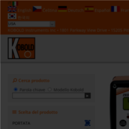
IT
English
Čeština
Deutsch
Español
Fran
한국의
KOBOLD Instruments Inc • 1801 Parkway View Drive • 15205 Pitt
Cerca prodotto
Parola chiave
Modello Kobold
Scelta del prodotto
PORTATA