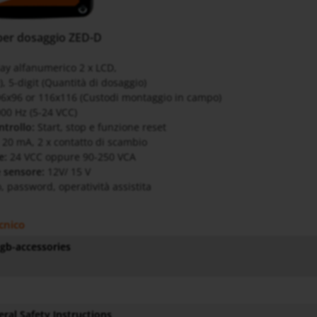
 per dosaggio ZED-D
lay alfanumerico 2 x LCD,
e), 5-digit (Quantità di dosaggio)
6x96 or 116x116 (Custodi montaggio in campo)
000 Hz (5-24 VCC)
ntrollo:
Start, stop e funzione reset
- 20 mA, 2 x contatto di scambio
e:
24 VCC oppure 90-250 VCA
 sensore:
12V/ 15 V
 password, operatività assistita
cnico
gb-accessories
ral Safety Instructions