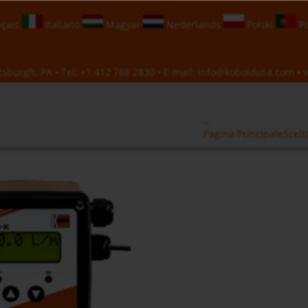
çais
Italiano
Magyar
Nederlands
Polski
Po
sburgh, PA • Tel:
+1 412 788 2830
• E-mail:
info@koboldusa.com
• v
Pagina Principale
Scelt