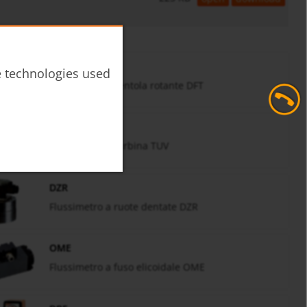
DFT
he technologies used
Flussimetro a ventola rotante DFT
TUV
Flussimetro a turbina TUV
DZR
Flussimetro a ruote dentate DZR
OME
Flussimetro a fuso elicoidale OME