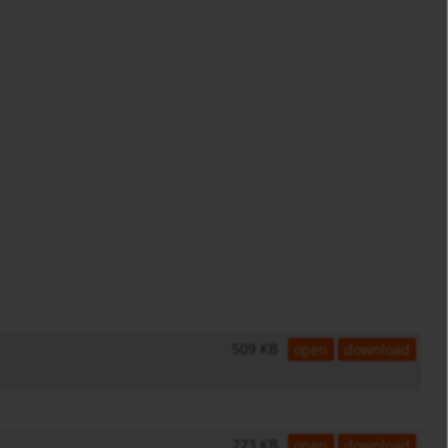
509 KB
open
download
223 KB
open
download