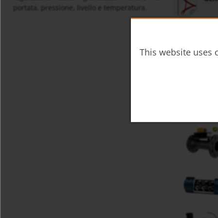
portata, pressione, livello e temperatura.
Adatto per
This website uses c