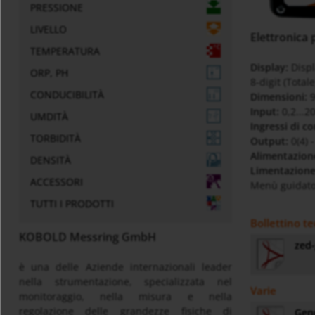
PRESSIONE
LIVELLO
Elettronica
TEMPERATURA
Display:
Disp
ORP, PH
8-digit (Total
CONDUCIBILITÀ
Dimensioni:
9
Input:
0,2...2
UMDITÀ
Ingressi di co
TORBIDITÀ
Output:
0(4) 
Alimentazion
DENSITÀ
Limentazione
ACCESSORI
Menù guidato,
TUTTI I PRODOTTI
Bollettino te
KOBOLD Messring GmbH
zed-
è una delle Aziende internazionali leader
nella strumentazione, specializzata nel
Varie
monitoraggio, nella misura e nella
regolazione delle grandezze fisiche di
Gene