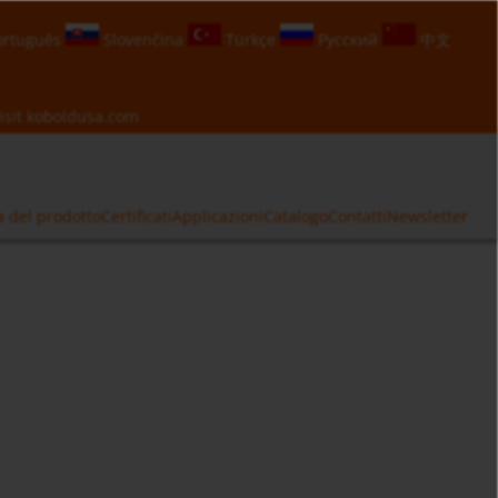
rtuguês
Slovenčina
Türkçe
Русский
中文
isit
koboldusa.com
a del prodotto
Certificati
Applicazioni
Catalogo
Contatti
Newsletter