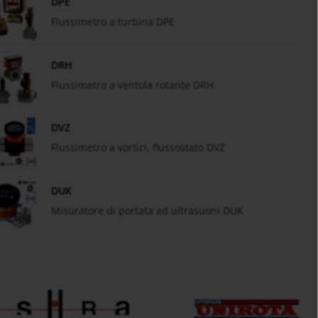
DPE
Flussimetro a turbina DPE
DRH
Flussimetro a ventola rotante DRH
DVZ
Flussimetro a vortici, flussostato DVZ
DUK
Misuratore di portata ad ultrasuoni DUK