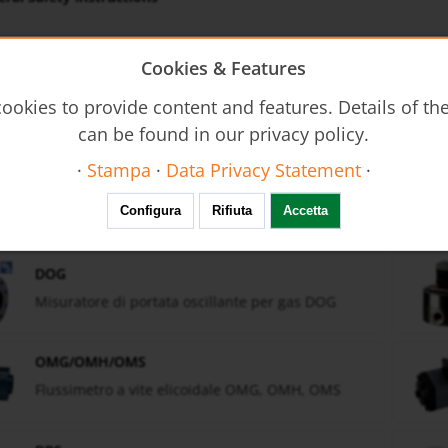
Cookies & Features
DF
ookies to provide content and features. Details of t
Flussimetro a ventola rotante DF
can be found in our privacy policy.
·
Stampa
·
Data Privacy Statement
·
OVZ
Flussimetro a ruote ovali OVZ
Configura
Rifiuta
Accetta
DOG
Misuratore di portata oscillante per gas DOG
OMG/OMH/OMS
Flussimetro a vite elicoidale OMG, OMH, OMS