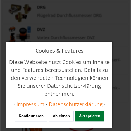
DRG
Flügelrad Durchflussmesser DRG
DVZ
Vortex Durchflussmesser DVZ
Cookies & Features
MIK
Magnetisch-Induktiver Durchflussmesser/-
Diese Webseite nutzt Cookies um Inhalte
wächter mit IO-Link - MIK
und Features bereitzustellen. Details zu
den verwendeten Technologien können
DUK
Sie unserer Datenschutzerklärung
Ultraschall Durchflussmesser mit IO-Link -
entnehmen.
Inline - DUK
·
Impressum
·
Datenschutzerklärung
·
Konfigurieren
Ablehnen
Akzeptieren