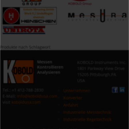
Produkte nach Schlagwort
Messen
KOBOLD Instruments Inc.
Kontrollieren
1801 Parkway View Drive
Analysieren
15205 Pittsburgh,PA
USA
Tel.: +1 412-788-2830
Unternehmen
E-Mail:
info@koboldusa.com
Konverter
visit
koboldusa.com
Anfahrt
Industrielle Messtechnik
Industrielle Regeltechnik