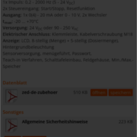
1x Impuls: 0,2 - 2000 Hz (5 - 24
V
)
DC
2x Steuereingang: Start/Stopp, Resetfunktion
Ausgang:
1x 0(4) - 20 mA oder 0 - 10 V, 2x Wechsler
t
:
-20 ... +70°C
max
Versorgung:
24
V
oder 90 - 250
V
DC
AC
Elektrischer Anschluss:
Klemmleiste, Kabelverschraubung M18
Anzeige:
LCD, 8-stellig (Menge) + 5-stellig (Dosiermenge),
Hintergrundbeleuchtung
Sensorversorgung, menügeführt, Passwort,
Teach-in Verfahren, Schalttafeleinbau, Feldgehäuse, Min./Max.-
Speicher
Datenblatt
zed-de-zubehoer
510 KB
öffnen
speichern
Sonstiges
Allgemeine Sicherheitshinweise
223 KB