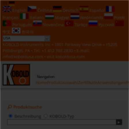
DE
English
Čeština
Deutsch
Español
Français
Italiano
Magyar
Nederlands
Polski
Português
Slovenčina
Türkçe
Русский
中文
한국의
KOBOLD Instruments Inc • 1801 Parkway View Drive • 15205
Pittsburgh, PA • Tel:
+1 412 788 2830
• E-mail:
info@koboldusa.com
• visit
koboldusa.com
Navigation
Home
Produktauswahl
Zertifikate
Anwendungen
P
Produktsuche
Beschreibung
KOBOLD-Typ