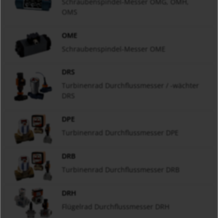
Schraubenspindel-Messer OMG, OMH,
OMS
OME
Schraubenspindel-Messer OME
DRS
Turbinenrad Durchflussmesser / -wächter
DRS
DPE
Turbinenrad Durchflussmesser DPE
DRB
Turbinenrad Durchflussmesser DRB
DRH
Flügelrad Durchflussmesser DRH