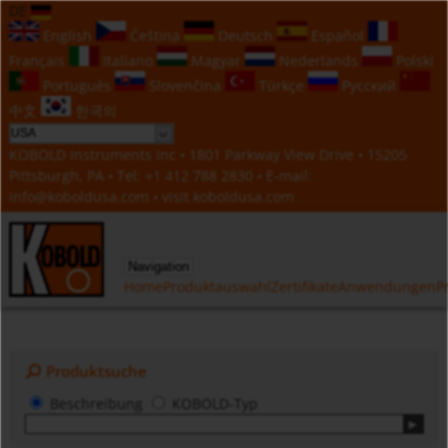
DE
English
Čeština
Deutsch
Español
Français
Italiano
Magyar
Nederlands
Polski
Português
Slovenčina
Türkçe
Русский
中文
한국의
KOBOLD Instruments Inc • 1801 Parkway View Drive • 15205
Pittsburgh, PA • Tel:
+1 412 788 2830
• E-mail:
info@koboldusa.com
• visit
koboldusa.com
Navigation
Home
Produktauswahl
Zertifikate
Anwendungen
P
Produktsuche
Beschreibung
KOBOLD-Typ