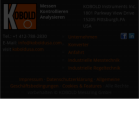
Messen
KOBOLD Instruments Inc.
Kontrollieren
1801 Parkway View Drive
Analysieren
15205 Pittsburgh,PA
USA
Tel.: +1 412-788-2830
Unternehmen
E-Mail:
info@koboldusa.com
Konverter
visit
koboldusa.com
Anfahrt
Industrielle Messtechnik
Industrielle Regeltechnik
Impressum
·
Datenschutzerklärung
·
Allgemeine
Geschäftsbedingungen
·
Cookies & Features
· Alle Rechte
vorbehalten
© KOBOLD Messring GmbH