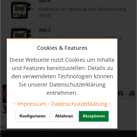
ZED-K
Elektronik zur Messung und Überwachung
ZED-K
ZED-Z
Zähler- / Überwachungselektronik ZED-Z
Cookies & Features
Diese Webseite nutzt Cookies um Inhalte
und Features bereitzustellen. Details zu
den verwendeten Technologien können
Sie unserer Datenschutzerklärung
entnehmen.
·
Impressum
·
Datenschutzerklärung
·
Konfigurieren
Ablehnen
Akzeptieren
Produkte nach Schlagwort