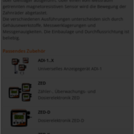
oder Gleitlager ausgeführt. Über einen vom Messraum
getrennten magnetoresistiven Sensor wird die Bewegung der
Zahnräder abgetastet.
Die verschiedenen Ausführungen unterscheiden sich durch
Gehäusewerkstoffe, Messwerklagerungen und
Messgenauigkeiten. Die Einbaulage und Durchflussrichtung ist
beliebig.
Passendes Zubehör
ADI-1..X
Universelles Anzeigegerät ADI-1
ZED
Zähler-, Überwachungs- und
Dosierelektronik ZED
ZED-D
Dosierelektronik ZED-D