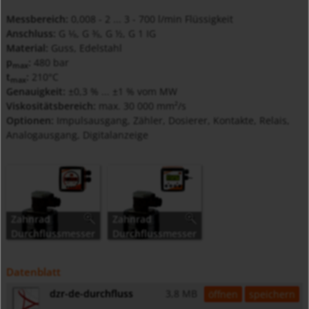
Messbereich:
0,008 - 2 ... 3 - 700 l/min Flüssigkeit
Anschluss:
G ⅛, G ⅜, G ½, G 1 IG
Material:
Guss, Edelstahl
p
:
480 bar
max
t
:
210°C
max
Genauigkeit:
±0,3 % ... ±1 % vom MW
Viskositätsbereich:
max. 30 000 mm²/s
Optionen:
Impulsausgang, Zähler, Dosierer, Kontakte, Relais,
Analogausgang, Digitalanzeige
Zahnrad
Zahnrad
Durchflussmesser
Durchflussmesser
- Dosierer DZR
- Zähler DZR mit
mit ADI-1
ZED
Datenblatt
dzr-de-durchfluss
3,8 MB
öffnen
speichern