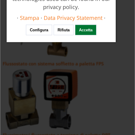
privacy policy.
·
Stampa
·
Data Privacy Statement
·
Configura
Rifiuta
Accetta
Flussostato con sistema soffietto a paletta FPS