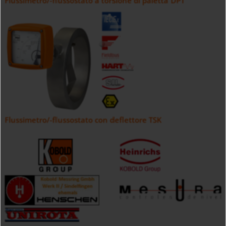
Flussimetro/-flussostato a torsione di paletta DPT
Flussimetro/-flussostato con deflettore TSK