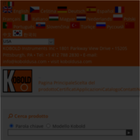
IT
English
Čeština
Deutsch
Español
Français
Italiano
Magyar
Nederlands
Polski
Português
Slovenčina
Türkçe
Русский
中文
한국의
KOBOLD Instruments Inc • 1801 Parkway View Drive • 15205
Pittsburgh, PA • Tel:
+1 412 788 2830
• E-mail:
info@koboldusa.com
• visit
koboldusa.com
Pagina Principale
Scelta del
prodotto
Certificati
Applicazioni
Catalogo
Contatti
N
Cerca prodotto
Parola chiave
Modello Kobold