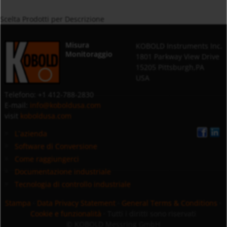
Scelta Prodotti per Descrizione
Misura
KOBOLD Instruments Inc.
Monitoraggio
1801 Parkway View Drive
15205 Pittsburgh,PA
USA
Telefono: +1 412-788-2830
E-mail:
info@koboldusa.com
visit
koboldusa.com
L`azienda
Software di Conversione
Come raggiungerci
Documentazione industriale
Tecnologia di controllo industriale
Stampa
·
Data Privacy Statement
·
General Terms & Conditions
·
Cookie e funzionalità
· Tutti i diritti sono riservati
© KOBOLD Messring GmbH