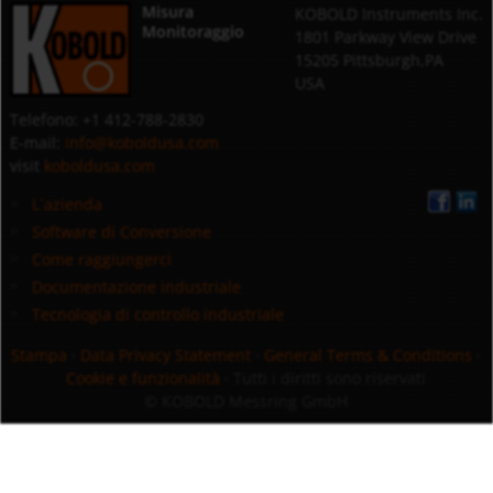
Misura
KOBOLD Instruments Inc.
Monitoraggio
1801 Parkway View Drive
15205 Pittsburgh,PA
USA
Telefono: +1 412-788-2830
E-mail:
info@koboldusa.com
visit
koboldusa.com
L`azienda
Software di Conversione
Come raggiungerci
Documentazione industriale
Tecnologia di controllo industriale
Stampa
·
Data Privacy Statement
·
General Terms & Conditions
·
Cookie e funzionalità
· Tutti i diritti sono riservati
© KOBOLD Messring GmbH