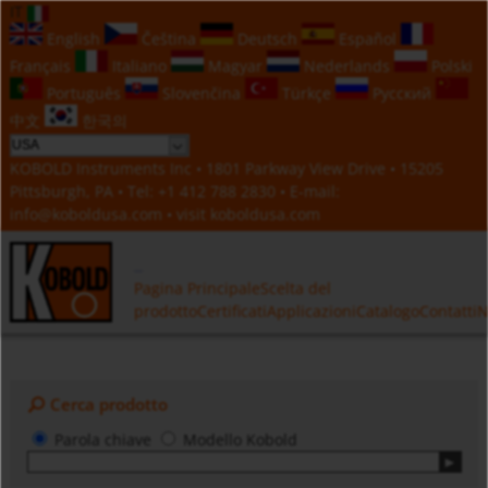
IT
English
Čeština
Deutsch
Español
Français
Italiano
Magyar
Nederlands
Polski
Português
Slovenčina
Türkçe
Русский
中文
한국의
KOBOLD Instruments Inc • 1801 Parkway View Drive • 15205
Pittsburgh, PA • Tel:
+1 412 788 2830
• E-mail:
info@koboldusa.com
• visit
koboldusa.com
Pagina Principale
Scelta del
prodotto
Certificati
Applicazioni
Catalogo
Contatti
N
Cerca prodotto
Parola chiave
Modello Kobold