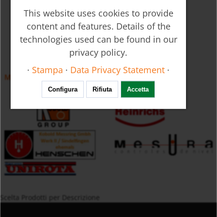
This website uses cookies to provide
content and features. Details of the
technologies used can be found in our
privacy policy.
·
Stampa
·
Data Privacy Statement
·
Misuratore di portata oscillante per gas DOG
Configura
Rifiuta
Accetta
Scelta Prodotti per Descrizione