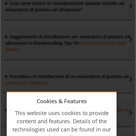
Cosa devo tenere in considerazione quando installo un
misuratore di portata ad ultrasuoni?
Suggerimenti di installazione per misuratori di portata ad
ultrasuoni in lineaInstalling Tips for
Inline Ultrasonic Flow
Meters
Procedura di installazione di un misuratore di portata ad
ultrasuoni clamp-on
Cookies & Features
Elementi di installazione per un misuratore di
portata ad
This website uses cookies to provide
ultrasuoni
content and features. Details of the
technologies used can be found in our