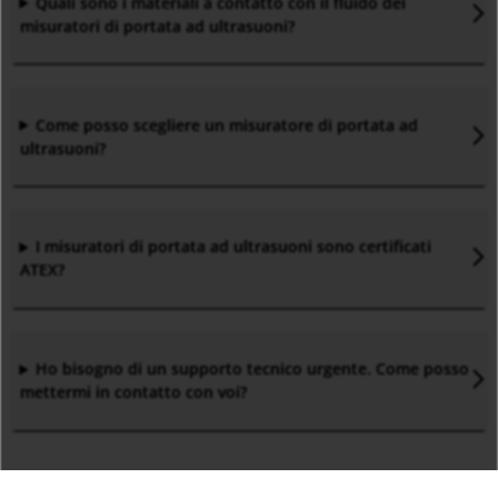
Quali sono i materiali a contatto con il fluido dei
misuratori di portata ad ultrasuoni?
Come posso scegliere un misuratore di portata ad
ultrasuoni?
I misuratori di portata ad ultrasuoni sono certificati
ATEX?
Ho bisogno di un supporto tecnico urgente. Come posso
mettermi in contatto con voi?