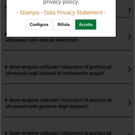
privacy policy.
Chi inventò il misuratore di portata ad ultrasuoni?
·
Stampa
·
Data Privacy Statement
·
Configura
Rifiuta
Accetta
Dove vengono utilizzati i misuratori di portata ad
ultrasuoni nelle centrali elettriche?
Dove vengono utilizzati i misuratori di portata ad
ultrasuoni negli impianti di trattamento acque?
Dove vengono utilizzati i misuratori di portata ad
ultrasuoni nella gestione degli impianti?
Dove vengono utilizzati i misuratori di portata ad