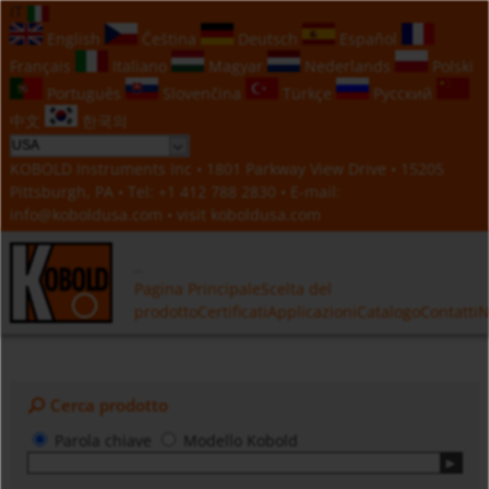
IT
English
Čeština
Deutsch
Español
Français
Italiano
Magyar
Nederlands
Polski
Português
Slovenčina
Türkçe
Русский
中文
한국의
KOBOLD Instruments Inc • 1801 Parkway View Drive • 15205
Pittsburgh, PA • Tel:
+1 412 788 2830
• E-mail:
info@koboldusa.com
• visit
koboldusa.com
Pagina Principale
Scelta del
prodotto
Certificati
Applicazioni
Catalogo
Contatti
N
Cerca prodotto
Parola chiave
Modello Kobold